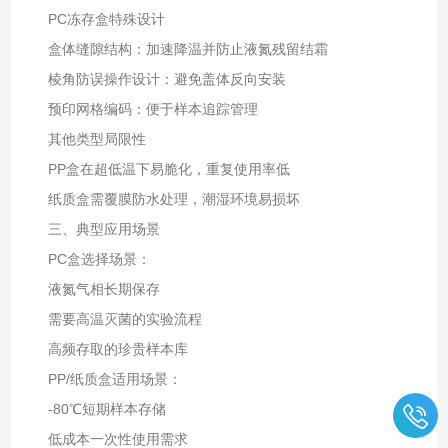
PC冻存盒特殊设计‌
盒体缝隙结构：加速降温并防止液氮残留结霜‌
棱角防误操作设计：避免盖体反向安装‌
预印网格编码：便于样本追踪管理‌
其他类型局限性‌
PP盒在超低温下易脆化，重复使用率低‌
纸质盒需覆膜防水处理，潮湿环境易损坏‌
三、典型应用场景
PC盒选择场景‌：
液氮气相长期保存‌
需要高温灭菌的实验流程‌
高频存取的珍贵样本库‌
PP/纸质盒适用场景‌：
-80℃短期样本存储‌
低成本一次性使用需求‌