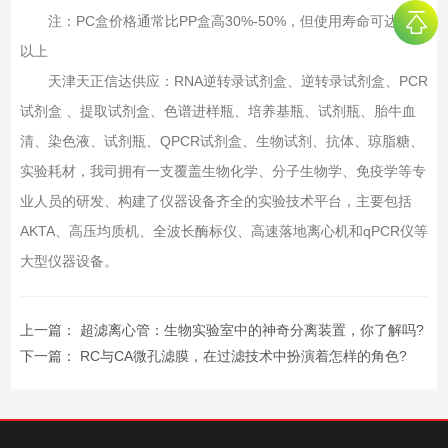
注：PC盒价格通常比PP盒高30%-50%，但使用寿命可达5年
以上‌
天津天正信达供应：RNA逆转录试剂盒、逆转录试剂盒、PCR
试剂盒 、提取试剂盒、色谱进样瓶、培养基瓶、试剂瓶、胎牛血
清、染色液、试剂瓶、QPCR试剂盒、生物试剂、抗体、琼脂糖、
实验耗材，我司拥有一支覆盖生物化学、分子生物学、免疫学等专
业人员的研发、构建了仪器设备齐全的实验技术平台，主要包括
AKTA、高压均质机、全波长酶标仪、高速落地离心机和qPCR仪等
大型仪器设备。
上一篇：
超滤离心管：生物实验室中的神奇分离装置，你了解吗?
下一篇：
RC与CA微孔滤膜，在过滤技术中扮演着怎样的角色?