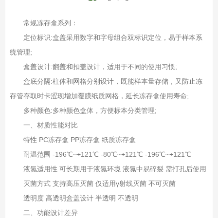
常规冻存盒系列：
定位标识:盒盖采用数字和字母组合双标识定位，易于样本系
统管理;
盒盖设计:翻盖和扣盖设计，适用于不同的使用习惯;
盒底分隔:柱体和网格分别设计，既能样本量存储，又防止冻
存管存取时卡涩现增加覆膜纸质网格，延长冻存盒使用寿命;
多种颜色:多种颜色盒体，方便标本分类管理;
一、材质性能对比
特性 PC冻存盒 PP冻存盒 纸质冻存盒
耐温范围‌ -196℃~+121℃‌ -80℃~+121℃‌ -196℃~+121℃‌
液氮适用性‌ 可长期用于液氮环境‌ 液氮中易碎裂‌ 需打孔后使用‌
灭菌方式‌ 支持高压灭菌‌ 仅适用γ射线灭菌‌ 不可灭菌‌
透明度‌ 高透明盒盖设计‌ 半透明‌ 不透明‌
二、功能设计差异