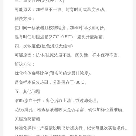
三、重复性差(复孔差异大)‌
可能原因‌：加样量不一致、孵育时间或温度波动。
解决方法‌：
使用同一移液器且校准精度，加样时间尽量同步。
温育时使用恒温箱(37℃±0.5℃)，避免开盖频繁。
四、灵敏度低(显色淡或无信号)‌
可能原因‌：抗体/抗原浓度不足、酶失活、样本保存不当。
解决方法‌：
优化抗体稀释比例(预实验确定最佳浓度)。
避免样本反复冻融，分装保存于‌-80℃‌。
五、其他问题‌
溶血/脂血干扰‌：离心后取上清，或过滤处理。
花板/跳孔‌：检查移液器吸头是否堵塞，确保加样位置准确。
关键预防措施‌
标准化操作‌：严格按说明书步骤执行，记录每批次实验条件。