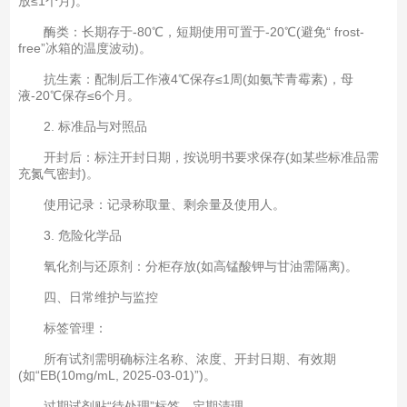
放≤1个月)。
酶类：长期存于-80℃，短期使用可置于-20℃(避免“ frost-
free”冰箱的温度波动)。
抗生素：配制后工作液4℃保存≤1周(如氨苄青霉素)，母
液-20℃保存≤6个月。
2. 标准品与对照品
开封后：标注开封日期，按说明书要求保存(如某些标准品需
充氮气密封)。
使用记录：记录称取量、剩余量及使用人。
3. 危险化学品
氧化剂与还原剂：分柜存放(如高锰酸钾与甘油需隔离)。
四、日常维护与监控
标签管理：
所有试剂需明确标注名称、浓度、开封日期、有效期
(如“EB(10mg/mL, 2025-03-01)”)。
过期试剂贴“待处理”标签，定期清理。