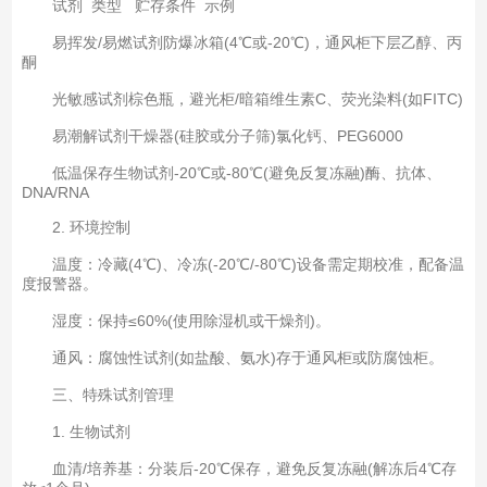
试剂 类型 贮存条件 示例
易挥发/易燃试剂防爆冰箱(4℃或-20℃)，通风柜下层乙醇、丙
酮
光敏感试剂棕色瓶，避光柜/暗箱维生素C、荧光染料(如FITC)
易潮解试剂干燥器(硅胶或分子筛)氯化钙、PEG6000
低温保存生物试剂-20℃或-80℃(避免反复冻融)酶、抗体、
DNA/RNA
2. 环境控制
温度：冷藏(4℃)、冷冻(-20℃/-80℃)设备需定期校准，配备温
度报警器。
湿度：保持≤60%(使用除湿机或干燥剂)。
通风：腐蚀性试剂(如盐酸、氨水)存于通风柜或防腐蚀柜。
三、特殊试剂管理
1. 生物试剂
血清/培养基：分装后-20℃保存，避免反复冻融(解冻后4℃存