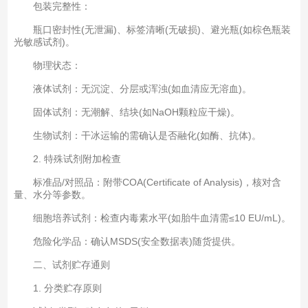
包装完整性：
瓶口密封性(无泄漏)、标签清晰(无破损)、避光瓶(如棕色瓶装
光敏感试剂)。
物理状态：
液体试剂：无沉淀、分层或浑浊(如血清应无溶血)。
固体试剂：无潮解、结块(如NaOH颗粒应干燥)。
生物试剂：干冰运输的需确认是否融化(如酶、抗体)。
2. 特殊试剂附加检查
标准品/对照品：附带COA(Certificate of Analysis)，核对含
量、水分等参数。
细胞培养试剂：检查内毒素水平(如胎牛血清需≤10 EU/mL)。
危险化学品：确认MSDS(安全数据表)随货提供。
二、试剂贮存通则
1. 分类贮存原则