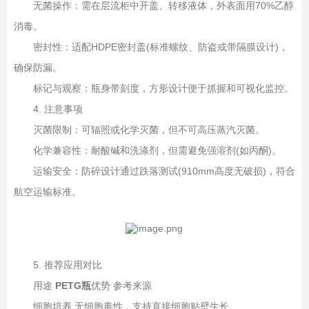
无菌操作‌：需在层流柜中开盖、转移液体，外表面用70%乙醇
消毒。
密封性‌：适配HDPE密封盖(标准螺纹、防盗或带隔膜设计)，
确保防漏。
标记与观察‌：瓶身带刻度，方形设计便于抓握和可视化监控。
4. 注意事项‌
灭菌限制‌：可辐照或化学灭菌，但不可高压蒸汽灭菌。
化学兼容性‌：耐酸碱和洗涤剂，但需避免强溶剂(如丙酮)。
运输安全‌：防碎设计通过跌落测试(910mm高度无破损)，符合
航空运输标准。
5. 推荐应用对比‌
用途‌ ‌
PETG瓶
优势‌ ‌参考来源‌
细胞培养 无细胞毒性，支持直接细胞贴壁生长