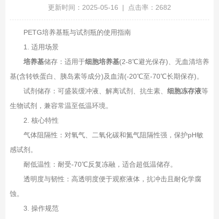
更新时间：2025-05-16 | 点击率：2682
PETG培养基瓶与试剂瓶的使用指南‌
1. 适用场景‌
培养基
储存‌：适用于
细胞培养基
(2-8℃避光保存)、无血清培养
基(含转铁蛋白、胰岛素等成分)及血清(-20℃至-70℃长期保存)。
试剂储存‌：可盛装缓冲液、解离试剂、抗生素、
细胞冻存液
等
生物试剂，兼容常温至低温环境。
2. 核心特性‌
气体阻隔性‌：对氧气、二氧化碳和氮气阻隔性强，保护pH敏
感试剂。
耐低温性‌：耐受-70℃反复冻融，适合超低温储存。
透明度与韧性‌：高透明度便于观察液体，抗冲击且耐化学腐
蚀。
3. 操作规范‌