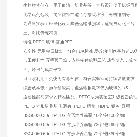
生物样本储存‌：用于血清、培养基等，方形设计便于抓握且
化学试剂包装‌：耐腐蚀特性适合存放缓冲液、有机溶剂等
高通量实验‌：轻量化设计降低运输破损率，适配自动化平台
三、对比传统材质‌
特性‌ ‌PETG‌ ‌玻璃‌ ‌普通PET‌
安全性‌ 无重金属析出，符合FDA标准 易碎(年割伤事故超10
加工便利性‌ 无需预干燥，支持多种成型工艺 成型复杂，成本
四、环保与成本平衡‌
可回收利用‌：焚烧无有毒气体，符合实验室可持续发展要求
综合成本低‌：虽单价较高，但运输损耗率仅为玻璃的1/5
通过性能与需求的精准匹配，PETG成为实验室升级容器的
PETG 方形培养基瓶 瓶身: PETG 瓶盖: HDPE 颜色: 透明
BSG0030 30ml PETG 方形培养基瓶 40个/包400个/箱
BSG0050 50ml PETG 方形培养基瓶 72个/包360个/箱
BSG0060 60ml PETG 方形培养基瓶 72个/包360个/箱