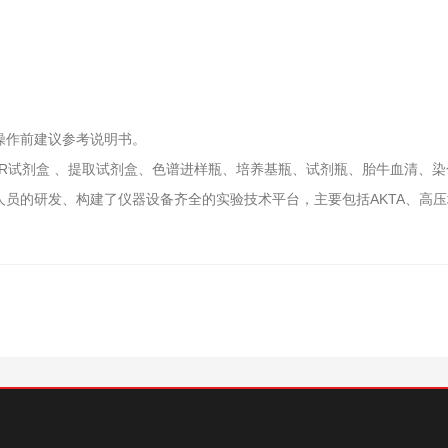
作前建议参考说明书‌。
试剂盒 、提取试剂盒、色谱进样瓶、培养基瓶、试剂瓶、胎牛血清、染
员的研发、构建了仪器设备齐全的实验技术平台，主要包括AKTA、高压