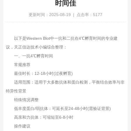
时间佳
更新时间：2025-08-19 | 点击率：5177
以下是Western Blot中一抗和二抗在4℃孵育时间的专业建
议，天正信达技术小编综合整理：
一、一抗4℃孵育时间‌
常规推荐‌
最佳时长‌：12-18小时(过夜孵育)
适用范围‌：适用于大多数抗体和蛋白检测，平衡结合效率与非
特异性背景
特殊情况调整‌
低丰度蛋白/弱抗体‌：可延长至24-48小时(需验证背景)
高亲和力抗体‌：可缩短至6-8小时
操作建议‌