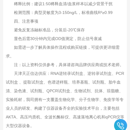
稀释比例‌：建议1:50稀释血清/血浆样本以减少背景干扰‌
检测范围‌：典型灵敏度为3-150ng/L，标准曲线R²≥0.99‌
四、注意事项‌
避免反复冻融标准品，分装后-20℃保存‌
显色后需30分钟内完成OD值测定，防止信号衰减‌
如需进一步了解具体操作流程或购买链接，可提供更详细需
求。
注：以上资料仅供参考，具体请咨询品牌供应商或技术老师。
天津天正信达供应：RNA逆转录试剂盒、逆转录试剂盒、PCR
试剂盒 、提取试剂盒、色谱进样瓶、培养基瓶、试剂瓶、胎牛血
清、染色液、试剂瓶、QPCR试剂盒、生物试剂、抗体、琼脂糖、
实验耗材，我司拥有一支覆盖生物化学、分子生物学、免疫学等专
业人员的研发、构建了仪器设备齐全的实验技术平台，主要包括
AKTA、高压均质机、全波长酶标仪、高速落地离心机和qPCR仪等
大型仪器设备。