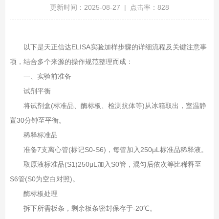
更新时间：2025-08-27 | 点击率：828
以下是天正信达ELISA实验加样步骤的详细流程及关键注意事
项，结合多个来源的操作规范整理而成：
一、实验前准备‌
试剂平衡‌
将试剂盒(标准品、酶标板、检测抗体等)从冰箱取出，室温静
置30分钟至平衡‌。
稀释标准品‌
准备7支离心管(标记S0-S6)，每管加入250μL标准品稀释液‌。
取原液标准品(S1)250μL加入S0管，混匀后依次等比稀释至
S6管(S0为空白对照)‌。
酶标板处理‌
拆下所需板条，剩余板条密封保存于-20℃‌。