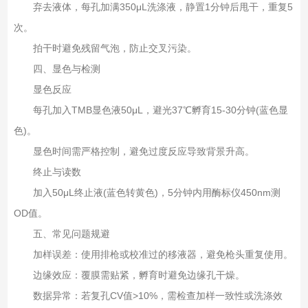
弃去液体，每孔加满350μL洗涤液，静置1分钟后甩干，重复5
次‌。
拍干时避免残留气泡，防止交叉污染‌。
四、显色与检测‌
显色反应‌
每孔加入TMB显色液50μL，避光37℃孵育15-30分钟(蓝色显
色)‌。
显色时间需严格控制，避免过度反应导致背景升高‌。
终止与读数‌
加入50μL终止液(蓝色转黄色)，5分钟内用酶标仪450nm测
OD值‌。
五、常见问题规避‌
加样误差‌：使用排枪或校准过的移液器，避免枪头重复使用‌。
边缘效应‌：覆膜需贴紧，孵育时避免边缘孔干燥‌。
数据异常‌：若复孔CV值>10%，需检查加样一致性或洗涤效