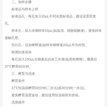
二、加样步骤‌
标准品与样本上样‌
标准品孔：每孔加入50μL不同浓度标准品，建议设置双复
孔‌。
样本孔：加入待测样本50μL(如血清、细胞裂解液)，避免样本
接触孔壁‌。
空白孔：仅加稀释液(如样本稀释液)50μL作为对照‌。
检测抗体添加‌
每孔加入100μL生物素化抗体工作液(临用前稀释)，覆膜后
37℃孵育60分钟‌。
三、孵育与洗涤‌
孵育条件‌
37℃恒温箱孵育60分钟(二步法)或30分钟(一步法)‌。
避免孵育温度波动，建议使用恒温箱而非烘箱‌。
洗涤操作‌