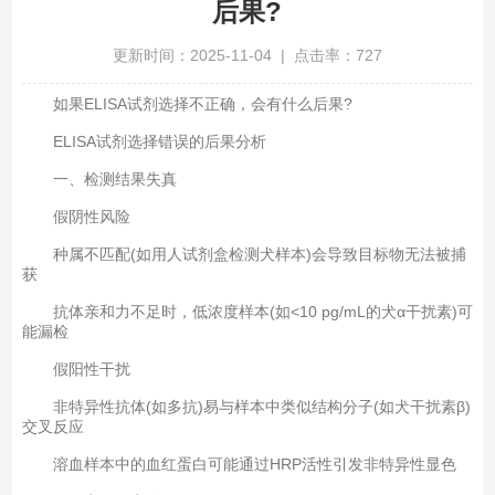
后果?
更新时间：2025-11-04 | 点击率：727
如果ELISA试剂选择不正确，会有什么后果?
ELISA试剂选择错误的后果分析
一、检测结果失真
假阴性风险‌
种属不匹配(如用人试剂盒检测犬样本)会导致目标物无法被捕
获‌
抗体亲和力不足时，低浓度样本(如<10 pg/mL的犬α干扰素)可
能漏检
假阳性干扰‌
非特异性抗体(如多抗)易与样本中类似结构分子(如犬干扰素β)
交叉反应‌
溶血样本中的血红蛋白可能通过HRP活性引发非特异性显色‌