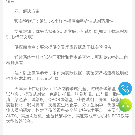
偏差‌
四、解决方案
预实验验证‌：通过3-5个样本梯度稀释确认试剂适用性
文献溯源‌：优先选择被SCI论文验证的试剂盒(如犬干扰素检测
引用≥5篇文献)
供应商审查‌：要求提供交叉反应数据及干扰实验报告
通过系统性排查试剂匹配性和样本兼容性，可避免90%以上的
检测误差‌。
注：以上仅供参考，不作为实际数据，实验需严格遵循说明或
咨询技术老师。 Elisa试剂盒
天津天正信达供应：RNA逆转录试剂盒、逆转录试剂盒、PCR
试剂盒 、提取试剂盒、色谱进样瓶、培养基瓶、试剂瓶、胎牛血
清、染色液、试剂瓶、QPCR试剂盒、生物试剂、抗体、琼脂糖、
实验耗材，我司拥有一支覆盖生物化学、分子生物学、免疫学等专
业人员的研发、构建了仪器设备齐全的实验技术平台，主要包括
AKTA、高压均质机、全波长酶标仪、高速落地离心机和qPCR仪等
大型仪器设备。