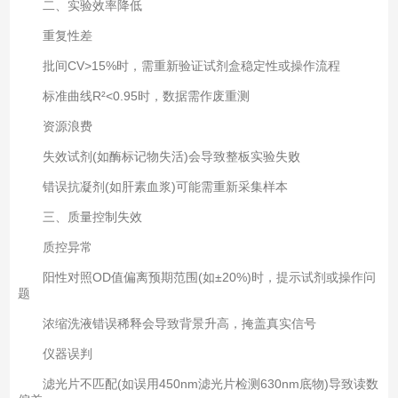
二、实验效率降低
重复性差‌
批间CV>15%时，需重新验证试剂盒稳定性或操作流程
标准曲线R²<0.95时，数据需作废重测‌
资源浪费‌
失效试剂(如酶标记物失活)会导致整板实验失败‌
错误抗凝剂(如肝素血浆)可能需重新采集样本
三、质量控制失效
质控异常‌
阳性对照OD值偏离预期范围(如±20%)时，提示试剂或操作问
题
浓缩洗液错误稀释会导致背景升高，掩盖真实信号‌
仪器误判‌
滤光片不匹配(如误用450nm滤光片检测630nm底物)导致读数