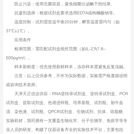
防止污染‌：使用无菌容器，避免细菌分泌酶干扰结果‌。
抗凝剂选择‌：根据试剂盒要求选用EDTA或枸橼酸钠等‌。
温度控制‌：试剂需室温平衡20分钟，孵育温度需均匀（如
37℃±1℃）‌。
应用条件
检测范围‌：需匹配试剂盒线性范围（如IL-2为7.8–
500pg/ml）‌。
样本新鲜度‌：优先使用新鲜样本，冻存样本需避免反复冻融‌。
注意：以上仅供参考，不作为实际数据，实验需严格遵循说明
或咨询技术老师。
天津天正信达供应：RNA逆转录试剂盒、逆转录试剂盒、PCR
试剂盒、提取试剂盒、色谱进样瓶、培养基瓶、试剂瓶、胎牛血
清、染色液、试剂瓶、QPCR试剂盒、生物试剂、抗体、琼脂糖、
实验耗材，我司拥有一支覆盖生物化学、分子生物学、免疫学等专
业人员的研发、构建了仪器设备齐全的实验技术平台，主要包括