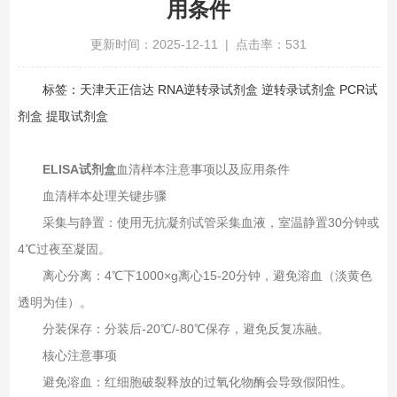
用条件
更新时间：2025-12-11 | 点击率：531
标签：天津天正信达 RNA逆转录试剂盒 逆转录试剂盒 PCR试
剂盒 提取试剂盒
ELISA试剂盒
血清样本注意事项以及应用条件
血清样本处理关键步骤
采集与静置‌：使用无抗凝剂试管采集血液，室温静置30分钟或
4℃过夜至凝固‌。
离心分离‌：4℃下1000×g离心15-20分钟，避免溶血（淡黄色
透明为佳）‌。
分装保存‌：分装后-20℃/-80℃保存，避免反复冻融‌。
核心注意事项
避免溶血‌：红细胞破裂释放的过氧化物酶会导致假阳性‌。