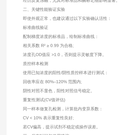
经历反复冻融，尤其对标准品和酶标记物影响显著。
二、关键性能验证实验
即使外观正常，也建议通过以下实验确认活性：
标准曲线验证‌
配制梯度浓度的标准品，绘制标准曲线：
相关系数 ‌R² ≥ 0.99‌ 为合格;
浓度孔OD值应 >1.0，否则提示灵敏度下降。
质控样本检测‌
使用已知浓度的阳性/阴性质控样本进行测试：
回收率应在 ‌80%–120%‌ 范围内;
阴性对照不显色，阳性对照信号稳定。
重复性测试(CV值评估)‌
同一样本做复孔检测，计算批内变异系数：
CV < 10%‌ 表示重复性良好;
若CV偏高，提示试剂不稳定或操作误差。