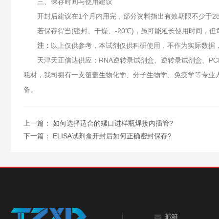
三、保存时间与使用建议
开封后建议在1个月内用完‌，部分资料指出有效期限不少于28
若保存得当(密封、干燥、-20℃)，虽可能延长使用时间，但
注：
以上仅供参考，本试剂仅供科研使用，不作为实际数据
天津天正信达供应：RNA逆转录试剂盒、逆转录试剂盒、PCR
耗材，我司拥有一支覆盖生物化学、分子生物学、免疫学等专业人
备。
上一篇：
如何选择适合的螺口进样瓶焊接内插管?
下一篇：
ELISA试剂盒开封后如何正确密封保存?
邮箱