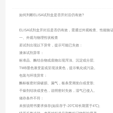
如何判断ELISA试剂盒是否开封后仍有效?
ELISA试剂盒开封后是否仍有效，需通过‌外观检查、性能验
一、外观与物理性状检查
若试剂出现以下异常，提示可能已失效：
液体试剂异常‌：
标准品、酶结合物或底物出现‌浑浊、沉淀或分层‌;
TMB显色液变蓝或呈现淡黄色，提示氧化或污染。
包装与环境异常‌：
酶标板密封袋破损、漏气，板条受潮发白或变形;
干燥剂结块或变色，说明密封失效，湿气已侵入。
储存条件不符‌：
未按说明书要求保存(如应存于-20℃却长期置于4℃);