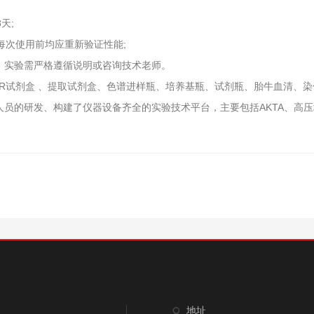
天;
每次使用前均应重新验证性能;
，实验需严格遵循说明或咨询技术老师。
试剂盒 、提取试剂盒、色谱进样瓶、培养基瓶、试剂瓶、胎牛血清、染
员的研发、构建了仪器设备齐全的实验技术平台，主要包括AKTA、高压
地址