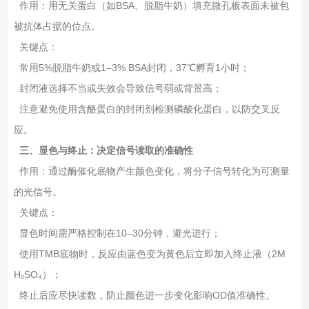
‌作用‌：用无关蛋白（如BSA、脱脂牛奶）填充微孔板表面未被包
被抗体占据的位点。
‌关键点‌：
常用5%脱脂牛奶或1–3% BSA封闭，37℃孵育1小时；
封闭液选择不当或失效会导致‌信号弱或背景高‌；
注意避免使用含酪蛋白的封闭剂检测磷酸化蛋白，以防交叉反
应。
三、显色与终止：决定信号读取的准确性
‌作用‌：通过酶催化底物产生颜色变化，将分子信号转化为可测量
的光信号。
‌关键点‌：
显色时间需严格控制在‌10–30分钟‌，避光进行；
使用TMB底物时，反应由蓝色变为黄色后立即加入终止液（2M
H₂SO₄）；
终止后应尽快读数，防止颜色进一步变化影响OD值准确性。