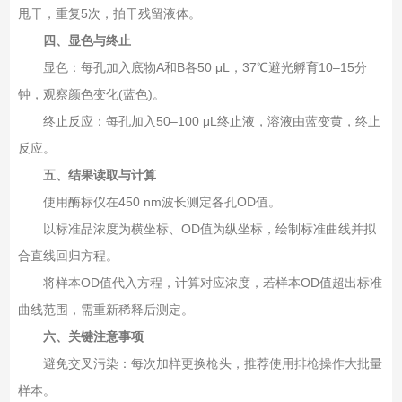
甩干，重复5次，拍干残留液体。
四、显色与终止
显色‌：每孔加入底物A和B各50 μL，37℃避光孵育10–15分
钟，观察颜色变化(蓝色)。
终止反应‌：每孔加入50–100 μL终止液，溶液由蓝变黄，终止
反应。
五、结果读取与计算
使用酶标仪在‌450 nm波长‌测定各孔OD值。
以标准品浓度为横坐标、OD值为纵坐标，绘制标准曲线并拟
合直线回归方程。
将样本OD值代入方程，计算对应浓度，若样本OD值超出标准
曲线范围，需重新稀释后测定。
六、关键注意事项
避免交叉污染‌：每次加样更换枪头，推荐使用排枪操作大批量
样本。