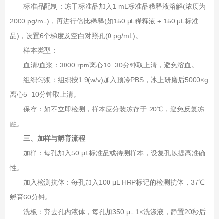
标准品配制‌：冻干标准品加入1 mL标准品稀释液溶解(浓度为
2000 pg/mL)，再进行倍比稀释(如150 μL稀释液 + 150 μL标准
品)，设置6个梯度及空白对照孔(0 pg/mL)。
样本类型‌：
血清/血浆‌：3000 rpm离心10–30分钟取上清，避免溶血。
组织匀浆‌：组织按1:9(w/v)加入预冷PBS，冰上研磨后5000×g
离心5–10分钟取上清。
保存‌：如不立即检测，样本应分装冻存于-20℃，避免反复冻
融。
三、加样与孵育流程
加样‌：每孔加入50 μL标准品或待测样本，设复孔以提高准确
性。
加入检测抗体‌：每孔加入100 μL HRP标记的检测抗体，37℃
孵育60分钟。
洗板‌：弃去孔内液体，每孔加350 μL 1×洗涤液，静置20秒后