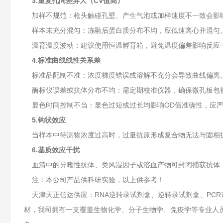
3.‌重复孔间差异大（CV值高）‌
加样不规范‌：枪头触碰孔壁、产生气泡或加样速度不一致会影
样本未充分混匀‌：冻融后蛋白质分布不均，应低速离心并混匀
温育温度波动‌：建议使用恒温孵育箱，避免温度偏差影响反应
4.‌标准曲线线性关系差‌
标准品配制不准‌：浓度梯度错误或溶解不充分会导致曲线偏离
酶标仪误差或抗体分布不均‌：需定期校准仪器，确保微孔板包
显色时间控制不当‌：显色过短或过长均影响OD值准确性，应
5.‌钩状效应
当样本中待测物浓度过高时，过量抗原形成复合物无法与固相抗
6.‌基质效应干扰‌
血清中的异嗜性抗体、类风湿因子或溶血产物可封闭捕获抗体，造
注：本公司产品供科研实验，以上供参考！
天津天正信达供应：RNA逆转录试剂盒、逆转录试剂盒、PCR
材，我司拥有一支覆盖生物化学、分子生物学、免疫学等专业人员