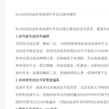
ELISA试剂盒样本检测中常见问题有哪些
ELISA试剂盒样本检测中常见问题‌主要包括信号异常、重复
1.‌信号缺失或信号偏弱‌
试剂失活或过期‌：酶标二抗、TMB底物液或标准品若保存不当
试剂未平衡至室温‌：所有试剂使用前需在25℃平衡至少30分
样本浓度过低或稀释过度‌：目标物低于检测限，无法有效捕获
样本保存不当‌：蛋白降解、溶血或脂血（乳糜血）会影响抗原完
操作失误‌：如漏加酶标二抗、底物液或终止液，或加样量不足（<
2.‌非特异性结合与背景值偏高‌
洗涤不充分‌：残留未结合物质会升高背景，尤其在加入TMB前
封闭剂选择不当‌：脱脂奶粉等含内源性酶活性的封闭剂可能干
阴性对照/空白孔OD值偏高‌：可能由血清中非特异性抗体或蛋