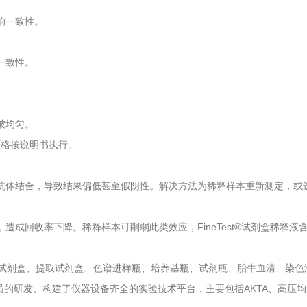
响一致性。
。
一致性。
。
被均匀。
严格按说明书执行。
体结合，导致结果偏低甚至假阴性。解决方法为稀释样本重新测定，或
成回收率下降。稀释样本可削弱此类效应，FineTest®试剂盒稀释液
试剂盒、提取试剂盒、色谱进样瓶、培养基瓶、试剂瓶、胎牛血清、染色
的研发、构建了仪器设备齐全的实验技术平台，主要包括AKTA、高压均