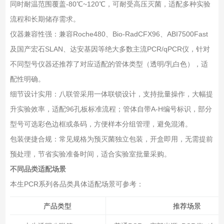
同时耐温范围覆盖-80℃~120℃，可耐受高压灭菌，适配多种实验
流程和长期储存需求。
仪器兼容性强‌：兼容Roche480、Bio-RadCFX96、ABI7500Fast
及国产宏石SLAN、达安基因等绝大多数主流PCR/qPCR仪，针对
不同型号仪器还推荐了对应适配的管体类型（透明/乳白色），适
配性明确。
细节设计实用‌：八联管采用一体联锁设计，支持批量操作，大幅提
升实验效率，适配96孔板标准流程；管体自带A-H编号标识，部分
型号可选彩色边框或条码，方便样本分组管理，避免混淆。
包装便捷合规‌：常见规格为预灭菌独立包装，开盒即用，无需提前
预处理，节省实验准备时间，适合实验室批量采购。
不同品类适配场景
本生PCR系列各品类具体适配场景可参考：
产品类型
推荐场景