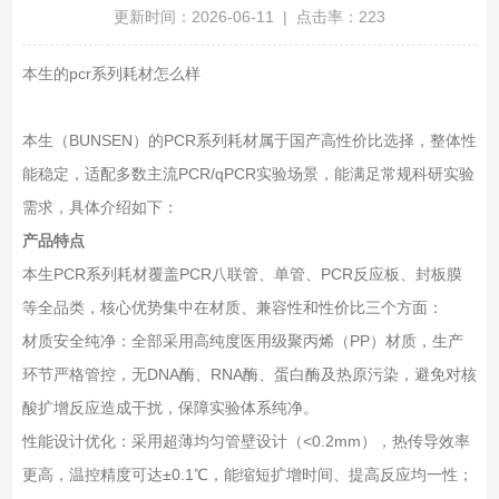
更新时间：2026-06-11 | 点击率：223
本生的pcr系列耗材怎么样
本生（BUNSEN）的PCR系列耗材属于‌国产高性价比选择‌，整体性
能稳定，适配多数主流PCR/qPCR实验场景，能满足常规科研实验
需求，具体介绍如下：
产品特点
本生PCR系列耗材覆盖PCR八联管、单管、PCR反应板、封板膜
等全品类，核心优势集中在材质、兼容性和性价比三个方面：
材质安全纯净‌：全部采用高纯度医用级聚丙烯（PP）材质，生产
环节严格管控，无DNA酶、RNA酶、蛋白酶及热原污染，避免对核
酸扩增反应造成干扰，保障实验体系纯净。
性能设计优化‌：采用超薄均匀管壁设计（<0.2mm），热传导效率
更高，温控精度可达±0.1℃，能缩短扩增时间、提高反应均一性；