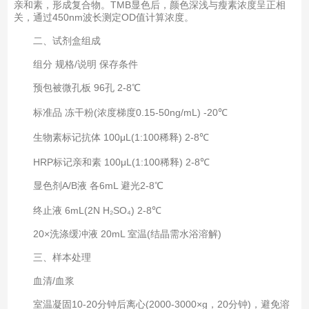
亲和素，形成复合物。TMB显色后，颜色深浅与瘦素浓度呈正相
关，通过450nm波长测定OD值计算浓度。
二、试剂盒组成‌
组分 规格/说明 保存条件
预包被微孔板 96孔 2-8℃
标准品 冻干粉(浓度梯度0.15-50ng/mL) -20℃
生物素标记抗体 100μL(1:100稀释) 2-8℃
HRP标记亲和素 100μL(1:100稀释) 2-8℃
显色剂A/B液 各6mL 避光2-8℃
终止液 6mL(2N H₂SO₄) 2-8℃
20×洗涤缓冲液 20mL 室温(结晶需水浴溶解)
三、样本处理‌
血清/血浆‌
室温凝固10-20分钟后离心(2000-3000×g，20分钟)，避免溶