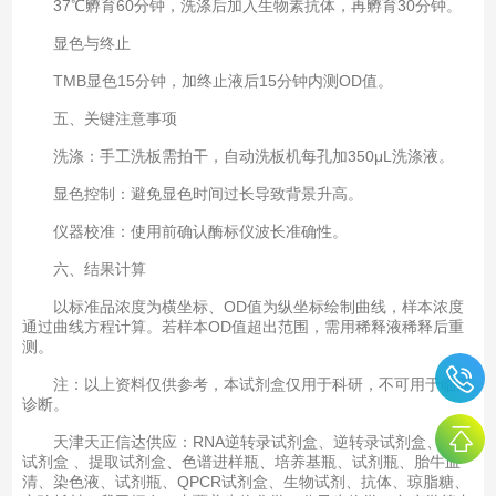
37℃孵育60分钟，洗涤后加入生物素抗体，再孵育30分钟。
显色与终止‌
TMB显色15分钟，加终止液后15分钟内测OD值。
五、关键注意事项‌
洗涤‌：手工洗板需拍干，自动洗板机每孔加350μL洗涤液。
显色控制‌：避免显色时间过长导致背景升高。
仪器校准‌：使用前确认酶标仪波长准确性。
六、结果计算‌
以标准品浓度为横坐标、OD值为纵坐标绘制曲线，样本浓度
通过曲线方程计算。若样本OD值超出范围，需用稀释液稀释后重
测。
注：以上资料仅供参考，本试剂盒仅用于科研，不可用于临床
诊断。
天津天正信达供应：RNA逆转录试剂盒、逆转录试剂盒、PCR
试剂盒 、提取试剂盒、色谱进样瓶、培养基瓶、试剂瓶、胎牛血
清、染色液、试剂瓶、QPCR试剂盒、生物试剂、抗体、琼脂糖、