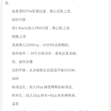
血。
血浆需EDTA/肝素抗凝，离心后取上清。
组织匀浆‌
按1:9(w/v)加入PBS匀浆，离心取上清。
细胞上清‌
直接离心(2000×g，10分钟)去除颗粒。
保存条件‌：-20℃分装冻存，避免反复冻融。
四、操作步骤‌
试剂平衡‌：从冰箱取出后室温平衡20分钟。
加样‌
标准品孔‌：加入50μL梯度稀释的标准品。
样本孔‌：加入10μL样本+40μL样本稀释液。
温育‌