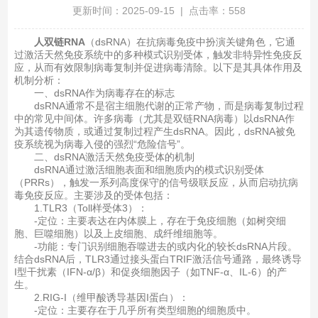
更新时间：2025-09-15 | 点击率：558
人双链RNA
（dsRNA）在抗病毒免疫中扮演关键角色，它通
过激活天然免疫系统中的多种模式识别受体，触发非特异性免疫反
应，从而有效限制病毒复制并促进病毒清除。以下是其具体作用及
机制分析：
一、dsRNA作为病毒存在的标志
dsRNA通常不是宿主细胞代谢的正常产物，而是病毒复制过程
中的常见中间体。许多病毒（尤其是双链RNA病毒）以dsRNA作
为其遗传物质，或通过复制过程产生dsRNA。因此，dsRNA被免
疫系统视为病毒入侵的强烈“危险信号”。
二、dsRNA激活天然免疫受体的机制
dsRNA通过激活细胞表面和细胞质内的模式识别受体
（PRRs），触发一系列高度保守的信号级联反应，从而启动抗病
毒免疫反应。主要涉及的受体包括：
1.TLR3（Toll样受体3）：
-定位：主要表达在内体膜上，存在于免疫细胞（如树突细
胞、巨噬细胞）以及上皮细胞、成纤维细胞等。
-功能：专门识别细胞吞噬进去的或内化的较长dsRNA片段。
结合dsRNA后，TLR3通过接头蛋白TRIF激活信号通路，最终诱导
I型干扰素（IFN-α/β）和促炎细胞因子（如TNF-α、IL-6）的产
生。
2.RIG-I（维甲酸诱导基因I蛋白）：
-定位：主要存在于几乎所有类型细胞的细胞质中。