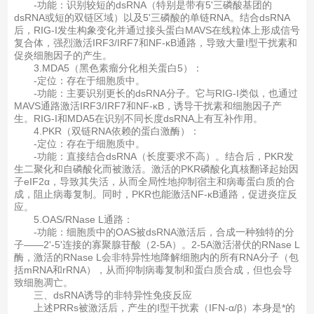
-功能：识别较短的dsRNA（特别是带有5'三磷酸基团的
dsRNA或短的双链区域）以及5'三磷酸的单链RNA。结合dsRNA
后，RIG-I发生构象变化并通过接头蛋白MAVS在线粒体上形成信号
复合体，强烈激活IRF3/IRF7和NF-κB通路，导致大量I型干扰素和
促炎细胞因子的产生。
3.MDA5（黑色素瘤分化相关蛋白5）：
-定位：存在于细胞质中。
-功能：主要识别更长的dsRNA分子。它与RIG-I类似，也通过
MAVS通路激活IRF3/IRF7和NF-κB，诱导干扰素和细胞因子产
生。RIG-I和MDA5在识别不同长度dsRNA上有互补作用。
4.PKR（双链RNA依赖的蛋白激酶）：
-定位：存在于细胞质中。
-功能：直接结合dsRNA（长度要求不高）。结合后，PKR发
生二聚化和自磷酸化而被激活。激活的PKR磷酸化真核翻译起始因
子eIF2α，导致其失活，从而全局性地抑制宿主和病毒蛋白质的合
成，阻止病毒复制。同时，PKR也能激活NF-κB通路，促进炎症反
应。
5.OAS/RNase L通路：
-功能：细胞质中的OAS被dsRNA激活后，合成一种独特的分
子——2'-5'连接的寡聚腺苷酸（2-5A）。2-5A激活潜伏的RNase L
酶，激活的RNase L会非特异性地降解细胞内的所有RNA分子（包
括mRNA和rRNA），从而抑制病毒复制和蛋白质合成，但也会导
致细胞凋亡。
三、dsRNA诱导的非特异性免疫反应
上述PRRs被激活后，产生的I型干扰素（IFN-α/β）本身是*的