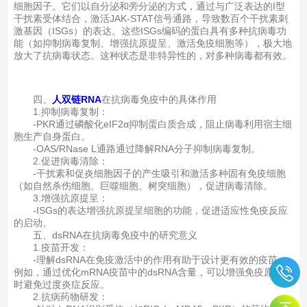
细胞因子。它们以自分泌和旁分泌的方式，通过与广泛表达的I型
干扰素受体结合，激活JAK-STAT信号通路，导致数百个干扰素刺
激基因（ISGs）的表达。这些ISGs编码的蛋白具有多种抗病毒功
能（如抑制病毒复制、增强抗原提呈、激活免疫细胞等），极大地
放大了抗病毒状态。这种状态是非特异性的，对多种病毒都有效。
四、
人双链RNA
在抗病毒免疫中的具体作用
1.抑制病毒复制：
-PKR通过磷酸化eIF2α抑制蛋白质合成，阻止病毒利用宿主细
胞生产自身蛋白。
-OAS/RNase L通路通过降解RNA分子抑制病毒复制。
2.促进病毒清除：
-干扰素和促炎细胞因子的产生吸引和激活多种固有免疫细胞
（如自然杀伤细胞、巨噬细胞、树突细胞），促进病毒清除。
3.增强抗原提呈：
-ISGs的表达增强抗原提呈细胞的功能，促进适应性免疫反应
的启动。
五、dsRNA在抗病毒免疫中的研究意义
1.疫苗开发：
-理解dsRNA在免疫激活中的作用有助于设计更有效的疫苗。
例如，通过优化mRNA疫苗中的dsRNA含量，可以增强免疫原性同
时避免过度炎症反应。
2.抗病药物研发：