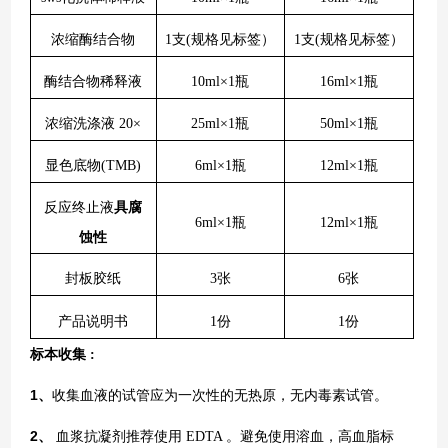
浓缩酶结合物
1支(规格见标签）
1支(规格见标签）
酶结合物稀释液
10ml×1瓶
16ml×1瓶
浓缩洗涤液 20×
25ml×1瓶
50ml×1瓶
显色底物(TMB)
6ml×1瓶
12ml×1瓶
反应终止液
具腐
6ml×1瓶
12ml×1瓶
蚀性
封板胶纸
3张
6张
产品说明书
1份
1份
标本收集
:
1
、
收集血液的试管应为一次性的无热原，无内毒素试管。
2
、
血浆抗凝剂推荐使用
EDTA 。避免使用溶血，高血脂标