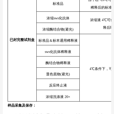
标准品
稀释后的标准
浓缩sws化抗体
浓缩液
4℃可
释后即
浓缩酶结合物(避光)
已
封完整试剂盒
标准品＆标本通用稀释液
sws化抗体稀释液
酶结合物稀释液
4℃条件下，可
显色底物(避光)
反应终止液
浓缩洗涤液 20×
样品采集及保存
：