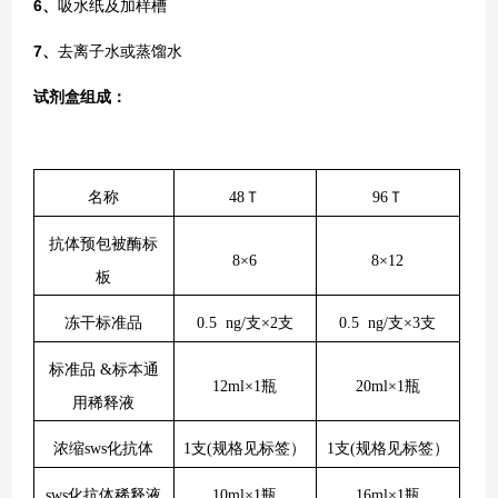
6、
吸水纸及加样槽
7、
去离子水或蒸馏水
试剂盒组成：
名称
48Ｔ
96Ｔ
抗体预包被酶标
8×6
8×12
板
冻干标准品
0.5 ng/支×2支
0.5 ng/支×3支
标准品 &标本通
12ml×1瓶
20ml×1瓶
用稀释液
浓缩sws化抗体
1支(规格见标签）
1支(规格见标签）
sws化抗体稀释液
10ml×1瓶
16ml×1瓶