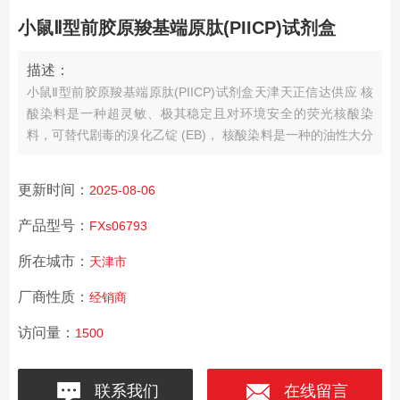
小鼠Ⅱ型前胶原羧基端原肽(PIICP)试剂盒
描述：
小鼠Ⅱ型前胶原羧基端原肽(PIICP)试剂盒天津天正信达供应 核
酸染料是一种超灵敏、极其稳定且对环境安全的荧光核酸染
料，可替代剧毒的溴化乙锭 (EB)， 核酸染料是一种的油性大分
子，不能穿透细胞膜进入细胞内。
更新时间：
2025-08-06
产品型号：
FXs06793
所在城市：
天津市
厂商性质：
经销商
访问量：
1500
联系我们
在线留言