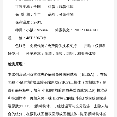
可售卖地：全国 供货：现货供应
保 质 期：半年 品牌：分细生物
保存温度：2-8℃
种属：小鼠 / Mouse 简索英文：PIICP Elisa KIT
规 格：48T / 96T特
色服务：免费代测 / 免费提供技术支持 用途：仅供科
研使用 检测样本：血清，血浆，组织，相关液体等
检测原理
:
本试剂盒采用双抗体夹心酶联免疫吸附试验（
ELISA）。在预
包被
小鼠Ⅱ型前胶原羧基端原肽(PIICP)
止抗体（固相抗体）的
微孔酶标板中，加入
小鼠Ⅱ型前胶原羧基端原肽(PIICP)
校准品
和待测样本，再加入另一株
HRP标记的抗
小鼠Ⅱ型前胶原羧基
端原肽(PIICP)
（酶标抗体），经过温育与充分洗涤，去除未结
合的组分，在微孔板固相表面形成固相抗体
-抗原-酶标抗体的