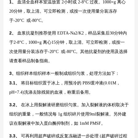
1、
血清全血样本室温放置
2小时或 2-8°C 过夜。1000×g 离心
20分钟，取上清。可立即检测，或按一次使用量分装冻存
于-20°C 或-80°C。
2、
血浆抗凝剂推荐使用
EDTA-Na2/K2，样品采集后30分钟内
于2-8°C，1000×g 离心15分钟，取上清。可立即检测，或按一
次使用量分装冻存于-20°C 或-80°C。其他抗凝剂的使用及选择
请查看样品制备指南。
3、
组织样本组织样本一般制成组织匀浆，处理方法如下：
3.1、
将目标组织置于冰上，用预冷的
PBS缓冲液(0.01M，
pH=7.4)洗涤去除残留的血液，称重后备用。
3.2、
在冰上用裂解液研磨组织匀浆。加入裂解液的体积取决于
组织的重量，一般情况每
1g 组织碎片使用9ml裂解液。另外建
议在裂解液中加入蛋白酶抑制剂，如 1mM PMSF。
3.3、
可再利用超声破碎或反复冻融进一步处理
(超声破碎过程