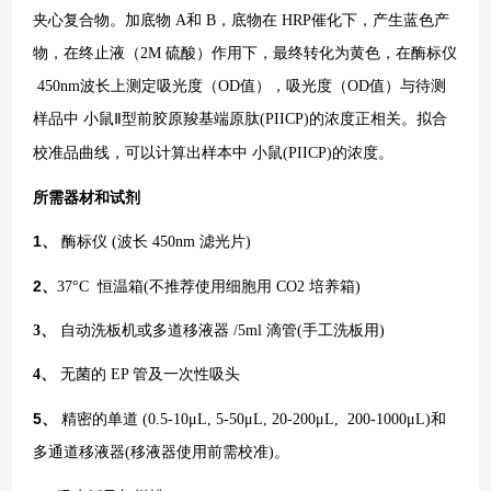
夹心复合物。加底物 A和 B，底物在 HRP催化下，产生蓝色产
物，在终止液（2M 硫酸）作用下，最终转化为黄色，在酶标仪
450nm波长上测定吸光度（OD值），吸光度（OD值）与待测
样品中
小鼠Ⅱ型前胶原羧基端原肽(PIICP)
的浓度正相关。拟合
校准品曲线，可以计算出样本中
小鼠(PIICP)
的浓度。
所需器材和试剂
1、
酶标仪
(波长 450nm 滤光片)
2、
37°C 恒温箱(不推荐使用细胞用 CO2 培养箱)
3、
自动洗板机或多道移液器
/5ml 滴管(手工洗板用)
4、
无菌的
EP 管及一次性吸头
5、
精密的单道
(0.5-10μL, 5-50μL, 20-200μL, 200-1000μL)和
多通道移液器(移液器使用前需校准)。