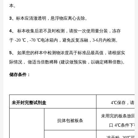
本。
3
、
标本应清澈透明，悬浮物应离心去除。
4
、
标本收集后若不及时检测，请按一次使用量分装，冻存
于
-20 ℃ , -70 ℃电冰箱内，避免反复冻融，3-6月内检测。
5
、
如果您的样本中检测物浓度高于标准品最高值，请根据实
际情况，
做适当倍数稀释
(建议做预实验，以确定稀释倍数)。
储存条件：
未开封完整试剂盒
4℃保存，请
未用完的板条放回
抗体包被板条
口 4℃条件下
冻干粉
-20℃可