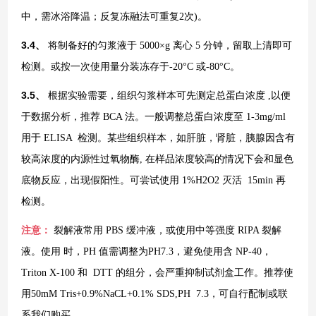
中，需冰浴降温；反复冻融法可重复2次)。
3.4、
将制备好的匀浆液于
5000×g 离心 5 分钟，留取上清即可
检测。或按一次使用量分装冻存于-20°C 或-80°C。
3.5、
根据实验需要，组织匀浆样本可先测定总蛋白浓度
,以便
于数据分析，推荐 BCA 法。一般调整总蛋白浓度至 1-3mg/ml
用于 ELISA 检测。某些组织样本，如肝脏，肾脏，胰腺因含有
较高浓度的内源性过氧物酶, 在样品浓度较高的情况下会和显色
底物反应，出现假阳性。可尝试使用 1%H2O2 灭活 15min 再
检测。
注意：
裂解液常用
PBS 缓冲液，或使用中等强度 RIPA 裂解
液。使用 时，PH 值需调整为PH7.3，避免使用含 NP-40，
Triton X-100 和 DTT 的组分，会严重抑制试剂盒工作。推荐使
用50mM Tris+0.9%NaCL+0.1% SDS,PH 7.3，可自行配制或联
系我们购买。