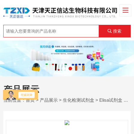
搜索
产品展示
当前位置：
首页
>
产品展示
>
生化检测试剂盒
>
Elisa试剂盒
> FXs06793小鼠Ⅱ型前胶原羧基端原肽(PIICP)试剂盒