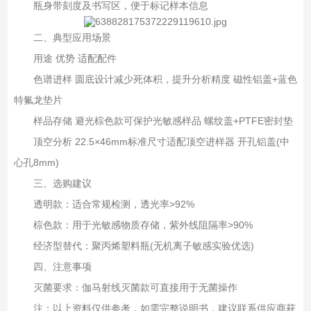
瓶身带刻度及书写区，便于标记样本信息
二、典型应用场景‌
用途‌ ‌优势‌ ‌适配配件‌
色谱进样‌ 圆底设计减少死体积，提升分析精度 磁性铝盖+蓝色
特氟龙垫片
样品存储‌ 避光棕色款可保护光敏感样品 螺纹盖+PTFE密封垫
顶空分析‌ 22.5×46mm标准尺寸适配顶空进样器 开孔铝盖(中
心孔8mm)
三、选购建议‌
透明款‌：适合常规检测，透光率>92%
棕色款‌：用于光敏感物质存储，紫外线阻隔率>90%
经济型替代‌：聚丙烯塑料瓶(无机离子敏感实验优选)
四、注意事项‌
灭菌要求‌：伽马射线灭菌款可直接用于无菌操作
注：以上资料仅供参考，如需完整说明书，建议联系供应商获