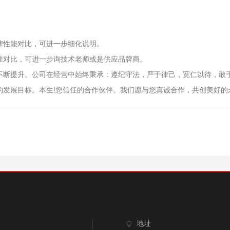
性能对比，可进一步细化说明。
准对比，可进一步询技术老师或是供应品牌商。
断提升。公司在经营中始终秉承：遵纪守法，严于律己，宽仁以待，敢于
的发展目标。本生!您信任的合作伙伴。我们愿与您真诚合作，共创美好的
地址