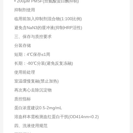
• 200μM PMSF(丝氨酸蛋白酶抑制)
抑制剂使用‌
临用前加入抑制剂混合物(1:100比例)
避免含NaN3的缓冲液(抑制HRP活性)
三、保存与质控要求
分装存储‌
短期：4℃保存≤1周
长期：-80℃分装(避免反复冻融)
使用前处理‌
室温缓慢复融(禁止加热)
再次离心去除沉淀物
质控指标‌
蛋白浓度建议0.5-2mg/mL
溶血样本需检测血红蛋白干扰(OD414nm<0.2)
四、洗液使用规范