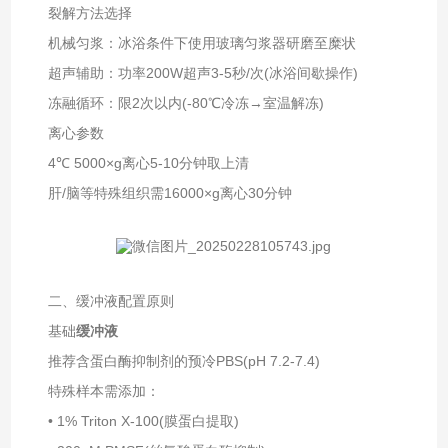
裂解方法选择‌
机械匀浆‌：冰浴条件下使用玻璃匀浆器研磨至糜状
超声辅助‌：功率200W超声3-5秒/次(冰浴间歇操作)
冻融循环‌：限2次以内(-80℃冷冻→室温解冻)
离心参数‌
4℃ 5000×g离心5-10分钟取上清
肝/脑等特殊组织需16000×g离心30分钟
二、缓冲液配置原则
基础
缓冲液‌
推荐含蛋白酶抑制剂的预冷PBS(pH 7.2-7.4)
特殊样本需添加：
• 1% Triton X-100(膜蛋白提取)