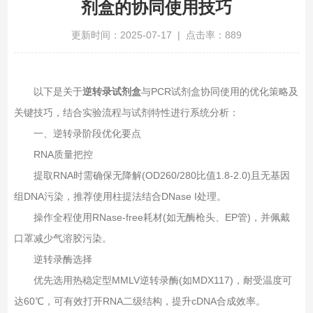
剂盒的协同使用技巧
更新时间：2025-07-17 | 点击率：889
以下是关于
逆转录试剂盒
与PCR试剂盒协同使用的优化策略及
关键技巧，结合实验流程与试剂特性进行系统分析：
一、‌逆转录阶段优化要点‌
RNA质量把控‌
提取RNA时需确保无降解(OD260/280比值1.8-2.0)且无基因
组DNA污染，推荐使用柱提法结合DNase I处理。
操作全程使用RNase-free耗材(如无酶枪头、EP管)，并佩戴
口罩减少气溶胶污染。
逆转录酶选择‌
优先选用热稳定型MMLV逆转录酶(如MDX117)，耐受温度可
达60℃，可有效打开RNA二级结构，提升cDNA合成效率。