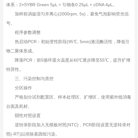
体系：2×SYBR Green 5μL + 引物各0.25μL + cDNA 4μL。
加样前涡旋混匀并离心(2000rpm, 5s)，避免气泡影响荧光信
号。
程序参数调整‌
热启动PCR‌：初始变性阶段(95℃, 5min)激活酶活性，降低引
物二聚体形成。
降落PCR‌：前5循环退火温度从60℃逐步降至55℃，提升扩增
特异性。
三、‌污染控制与质控‌
分区操作‌
严格划分试剂配置区、样本处理区、扩增区，使用紫外线消毒
台面及耗材。
阴性对照设置‌
逆转录阶段加入无模板对照(NTC)，PCR阶段设置无逆转录对
照(-RT)以排除基因组污染。