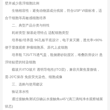
壁并减少悬浮细胞比例‌
生物相容性‌：避免动物源成分残留，符合USP VI级标准，适
合干细胞等高敏感细胞培养‌
二、典型产品分类与特性‌
耗材类型‌ ‌羧基处理特点‌ ‌适配细胞类型‌
培养板/培养皿‌ 96孔板平底设计，电子束灭菌，透光率>90%
便于显微观察‌ 肿瘤细胞系、原代上皮细胞
培养瓶‌ T25/T75透气盖，瓶侧磨砂刻度区，堆叠防滑设计‌ 悬
浮转贴壁的转染细胞
载玻片/ITO玻片‌ 透明导电性(ITO层)，兼容共聚焦显微镜，
需-20℃保存‌ 免疫荧光染色、细胞成像
三、选购与使用建议‌
验证亲水性‌
通过接触角测试仪确认水接触角≤45°(滴三滴纯净水观察铺展
状态)‌