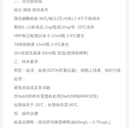
二、试剂盒组成‌
组分‌ ‌规格‌ ‌保存条件‌
预包被酶标板 96孔/板(12孔×8条) 2-8℃干燥保存
重组IL-12标准品 2ng/瓶或10ng/管 -20℃冻存
HRP标记检测抗体 6-12ml/瓶 2-8℃避光
TMB底物液 12ml/瓶 2-8℃避光
20×浓缩洗涤液 50ml/瓶 室温(使用前稀释)
三、样本要求‌
类型‌：血清、血浆(EDTA/肝素抗凝)、细胞上清液、组织匀浆
处理‌：
避免溶血或反复冻融;
含NaN3的样本需透析处理(NaN3抑制HRP活性);
短期保存于-20℃，长期保存需-80℃。
四、操作步骤‌
标准品稀释‌：按说明书梯度稀释(如60ng/L→3.75ng/L);