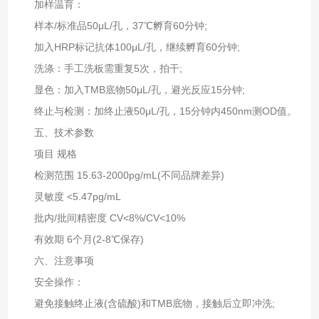
加样温育‌：
样本/标准品50μL/孔，37℃孵育60分钟;
加入HRP标记抗体100μL/孔，继续孵育60分钟;
洗涤‌：手工洗板需重复5次，拍干;
显色‌：加入TMB底物50μL/孔，避光反应15分钟;
终止与检测‌：加终止液50μL/孔，15分钟内450nm测OD值。
五、技术参数‌
项目‌ ‌规格‌
检测范围 15.63-2000pg/mL(不同品牌差异)
灵敏度 <5.47pg/mL
批内/批间精密度 CV<8%/CV<10%
有效期 6个月(2-8℃保存)
六、注意事项‌
安全操作‌：
避免接触终止液(含硫酸)和TMB底物，接触后立即冲洗;