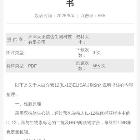
书
发表时间：2025/6/4 | 点击率：565
天津天正信达生物科技
资料大
提 供 商：
有限公司
小：
下载次
图片类型：
0
次
数：
浏览次
资料类型：
565
次
PDF
数：
以下是关于人白介素12(IL-12)ELISA试剂盒的说明书核心内容
整理：
一、检测原理‌
采用双抗体夹心法，通过预包被抗人IL-12抗体捕获样本中的
IL-12，再与生物素标记的二抗及HRP酶联物结合，最终经TMB显
色定量检测。