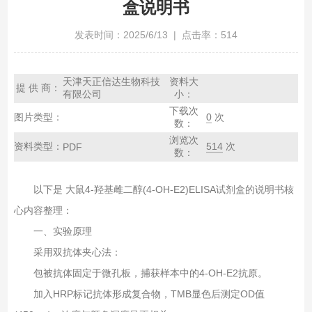
盒说明书
发表时间：2025/6/13 | 点击率：514
天津天正信达生物科技
资料大
提 供 商：
有限公司
小：
下载次
图片类型：
0
次
数：
浏览次
资料类型：
514
次
PDF
数：
以下是‌ 大鼠4-羟基雌二醇(4-OH-E2)ELISA试剂盒‌的说明书核
心内容整理：
一、实验原理
采用‌双抗体夹心法‌：
包被抗体固定于微孔板，捕获样本中的4-OH-E2抗原。
加入HRP标记抗体形成复合物，TMB显色后测定OD值