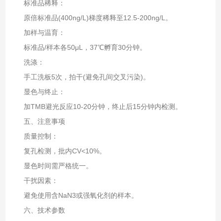
标准品稀释‌：
原倍标准品(400ng/L)梯度稀释至12.5-200ng/L。
加样与温育‌：
标准品/样本各50μL，37℃孵育30分钟。
洗涤‌：
手工洗板5次，拍干(避免孔间交叉污染)。
显色与终止‌：
加TMB避光反应10-20分钟，终止后15分钟内检测。
五、注意事项
质量控制‌：
复孔检测，批内CV<10%。
显色时间需严格统一。
干扰因素‌：
避免使用含NaN3或强氧化剂的样本。
六、技术参数