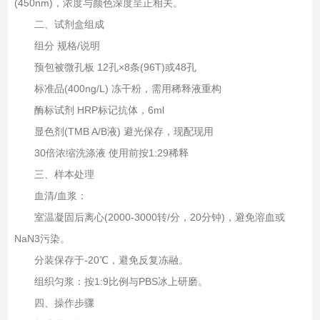
(450nm)，浓度与颜色深度呈正相关。
二、试剂盒组成
组分 规格/说明
预包被微孔板 12孔×8条(96T)或48孔
标准品(400ng/L) 冻干粉，需用稀释液重构
酶标试剂 HRP标记抗体，6ml
显色剂(TMB A/B液) 避光保存，现配现用
30倍浓缩洗涤液 使用前按1:29稀释
三、样本处理
血清/血浆‌：
室温凝固后离心(2000-3000转/分，20分钟)，避免溶血或
NaN3污染。
分装保存于-20℃，避免反复冻融。
组织匀浆‌：按1:9比例与PBS冰上研磨。
四、操作步骤