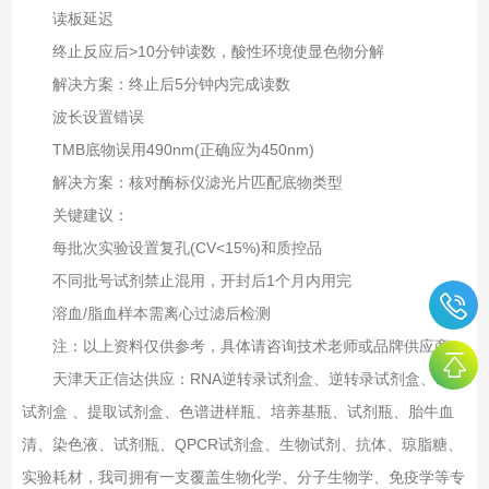
读板延迟‌
终止反应后>10分钟读数，酸性环境使显色物分解
解决方案：终止后5分钟内完成读数
波长设置错误‌
TMB底物误用490nm(正确应为450nm)
解决方案：核对酶标仪滤光片匹配底物类型
关键建议‌：
每批次实验设置复孔(CV<15%)和质控品
不同批号试剂禁止混用，开封后1个月内用完
溶血/脂血样本需离心过滤后检测
注：以上资料仅供参考，具体请咨询技术老师或品牌供应商。
天津天正信达供应：RNA逆转录试剂盒、逆转录试剂盒、PCR
试剂盒 、提取试剂盒、色谱进样瓶、培养基瓶、试剂瓶、胎牛血
清、染色液、试剂瓶、QPCR试剂盒、生物试剂、抗体、琼脂糖、
实验耗材，我司拥有一支覆盖生物化学、分子生物学、免疫学等专