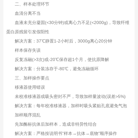
二、样本处理环节
血清分离不当‌
血液未充分凝固(<30分钟)或离心力不足(<2000g)，导致纤维
蛋白原残留引发假阳性
解决方案：37℃静置1-2小时后，3000g离心20分钟
样本保存失误‌
反复冻融(>3次)或-20℃保存超1个月，使抗原降解
解决方案：分装冻存于-80℃，避免冻融循环
三、加样操作要点
移液器使用错误‌
未校准移液器或吸头密封不严，导致加样量波动(误差>5%)
解决方案：每年校准移液器，加样时吸头紧贴孔底避免气泡
加样顺序混乱‌
先加酶标抗体后加样本，造成非特异性结合
解决方案：严格按说明书"样本→抗体→底物"顺序操作