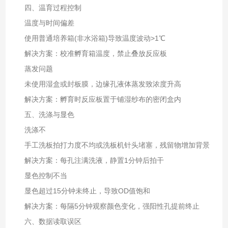
四、温育过程控制
温度与时间偏差‌
使用普通培养箱(非水浴箱)导致温度波动>1℃
解决方案：校准孵育箱温度，禁止叠放反应板
蒸发问题‌
未使用湿盒或封板膜，边缘孔液体蒸发致浓度升高
解决方案：孵育时反应板置于铺湿纱布的密闭盒内
五、洗涤与显色
洗涤不‌
手工洗板拍打力度不均或洗板机针头堵塞，残留物增加背景
解决方案：每孔注满洗液，静置1分钟后拍干
显色控制不当‌
显色超过15分钟未终止，导致OD值饱和
解决方案：每隔5分钟观察颜色变化，强阳性孔提前终止
六、数据读取误区