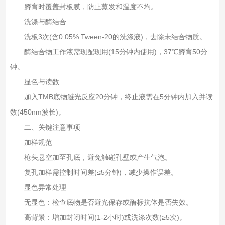
孵育时覆盖封板膜，防止蒸发和温度不均‌。
洗涤与酶结合‌
洗板3次(含0.05% Tween-20的洗涤液)，去除未结合物质‌。
酶结合物工作液需现配现用(15分钟内使用)，37℃孵育50分
钟‌。
显色与读数‌
加入TMB底物避光反应20分钟，终止液需在5分钟内加入并读
数(450nm波长)‌。
二、关键注意事项‌
加样规范‌
枪头悬空加至孔底，避免触碰孔壁或产生气泡‌。
复孔加样需控制时间差(≤5分钟)，减少操作误差‌。
显色异常处理‌
无显色‌：检查底物是否避光保存或酶标抗体是否失效‌。
高背景‌：增加封闭时间(1-2小时)或洗涤次数(≥5次)‌。