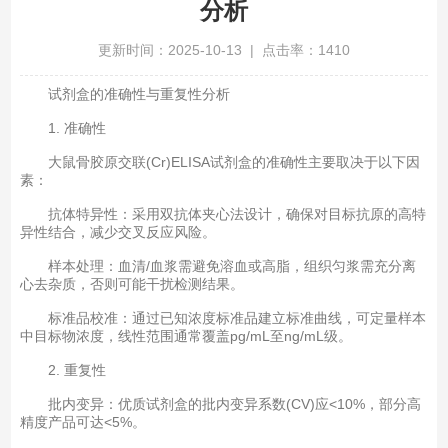
分析
更新时间：2025-10-13 | 点击率：1410
试剂盒的准确性与重复性分析
1. ‌准确性‌
大鼠骨胶原交联(Cr)ELISA试剂盒的准确性主要取决于以下因
素：
抗体特异性‌：采用双抗体夹心法设计，确保对目标抗原的高特
异性结合，减少交叉反应风险‌。
样本处理‌：血清/血浆需避免溶血或高脂，组织匀浆需充分离
心去杂质，否则可能干扰检测结果‌。
标准品校准‌：通过已知浓度标准品建立标准曲线，可定量样本
中目标物浓度，线性范围通常覆盖pg/mL至ng/mL级‌。
2. ‌重复性‌
批内变异‌：优质试剂盒的批内变异系数(CV)应<10%，部分高
精度产品可达<5%‌。