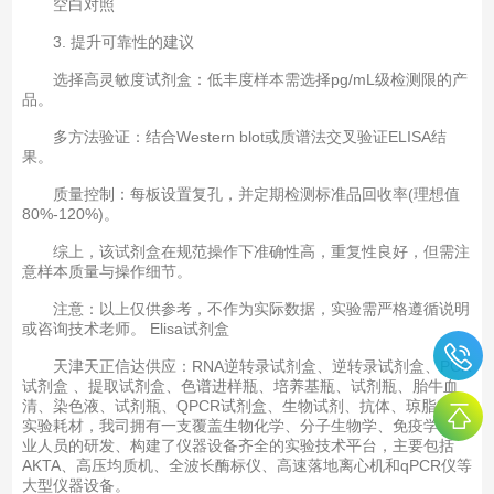
空白对照
3. ‌提升可靠性的建议‌
选择高灵敏度试剂盒‌：低丰度样本需选择pg/mL级检测限的产
品‌。
多方法验证‌：结合Western blot或质谱法交叉验证ELISA结
果‌。
质量控制‌：每板设置复孔，并定期检测标准品回收率(理想值
80%-120%)。
综上，该试剂盒在规范操作下准确性高，重复性良好，但需注
意样本质量与操作细节‌。
注意：以上仅供参考，不作为实际数据，实验需严格遵循说明
或咨询技术老师。 Elisa试剂盒
天津天正信达供应：RNA逆转录试剂盒、逆转录试剂盒、PCR
试剂盒 、提取试剂盒、色谱进样瓶、培养基瓶、试剂瓶、胎牛血
清、染色液、试剂瓶、QPCR试剂盒、生物试剂、抗体、琼脂糖、
实验耗材，我司拥有一支覆盖生物化学、分子生物学、免疫学等专
业人员的研发、构建了仪器设备齐全的实验技术平台，主要包括
AKTA、高压均质机、全波长酶标仪、高速落地离心机和qPCR仪等
大型仪器设备。