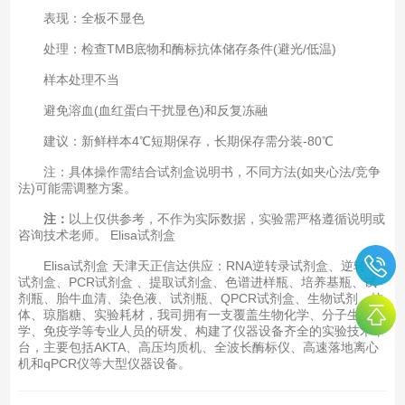
表现：全板不显色‌
处理：检查TMB底物和酶标抗体储存条件(避光/低温)‌
样本处理不当‌
避免溶血(血红蛋白干扰显色)和反复冻融
建议：新鲜样本4℃短期保存，长期保存需分装-80℃
注：具体操作需结合试剂盒说明书，不同方法(如夹心法/竞争
法)可能需调整方案‌。
注：
以上仅供参考，不作为实际数据，实验需严格遵循说明或
咨询技术老师。 Elisa试剂盒
Elisa试剂盒 天津天正信达供应：RNA逆转录试剂盒、逆转录
试剂盒、PCR试剂盒 、提取试剂盒、色谱进样瓶、培养基瓶、试
剂瓶、胎牛血清、染色液、试剂瓶、QPCR试剂盒、生物试剂、抗
体、琼脂糖、实验耗材，我司拥有一支覆盖生物化学、分子生物
学、免疫学等专业人员的研发、构建了仪器设备齐全的实验技术平
台，主要包括AKTA、高压均质机、全波长酶标仪、高速落地离心
机和qPCR仪等大型仪器设备。