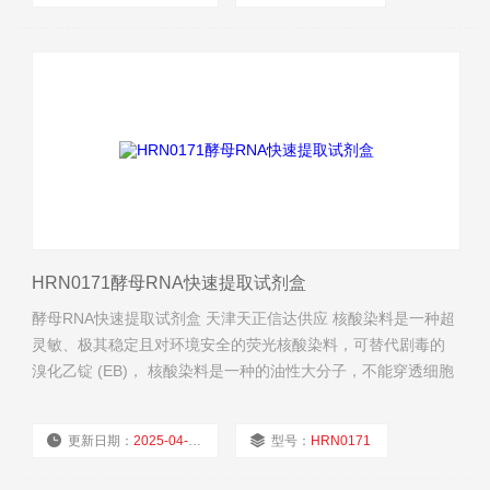
厂商性质：
经销商
浏览量：
706
HRN0171酵母RNA快速提取试剂盒
酵母RNA快速提取试剂盒 天津天正信达供应 核酸染料是一种超
灵敏、极其稳定且对环境安全的荧光核酸染料，可替代剧毒的
溴化乙锭 (EB)， 核酸染料是一种的油性大分子，不能穿透细胞
膜进入细胞内。
更新日期：
2025-04-11
型号：
HRN0171
厂商性质：
经销商
浏览量：
662