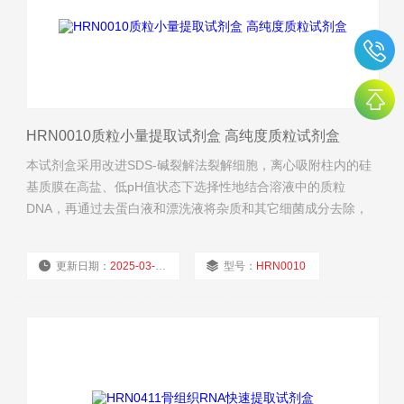
HRN0010质粒小量提取试剂盒 高纯度质粒试剂盒
本试剂盒采用改进SDS-碱裂解法裂解细胞，离心吸附柱内的硅
基质膜在高盐、低pH值状态下选择性地结合溶液中的质粒
DNA，再通过去蛋白液和漂洗液将杂质和其它细菌成分去除，
最后低盐、高pH值的洗脱缓冲液将纯净质粒DNA从硅基质膜上
洗脱。
更新日期：
2025-03-24
型号：
HRN0010
厂商性质：
经销商
浏览量：
825