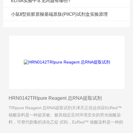
ELISA实验中常见问题有哪些?
小鼠Ⅱ型前胶原羧基端原肽(PIICP)试剂盒实验原理
HRN0142TRIpure Reagent 总RNA提取试剂
TRIpure Reagent 总RNA提取试剂天津天正信达供应EzRed™
核酸染料是一种超灵敏、极其稳定且对环境安全的荧光核酸染
料，可替代剧毒的溴化乙锭 (EB)，EzRed™ 核酸染料是一种的
油性大分子，不能穿透细胞膜进入细胞内。