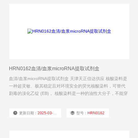
HRN0162血清/血浆microRNA提取试剂盒
血清/血浆microRNA提取试剂盒 天津天正信达供应 核酸染料是
一种超灵敏、极其稳定且对环境安全的荧光核酸染料，可替代
剧毒的溴化乙锭 (EB)， 核酸染料是一种的油性大分子，不能穿
透细胞膜进入细胞内。
更新日期：
2025-03-04
型号：
HRN0162
厂商性质：
经销商
浏览量：
575