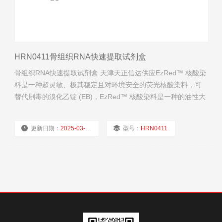
HRN0411骨组织RNA快速提取试剂盒
骨组织RNA快速提取试剂盒 天津天正信达供应EzRed™ 核酸染
料是一种超灵敏、极其稳定且对环境安全的荧光核酸染料，可
替代剧毒的溴化乙锭 (EB)，EzRed™ 核酸染料是一种的油性大
分子，不能穿透细胞膜进入细胞内。
更新日期：
2025-03-24
型号：
HRN0411
厂商性质：
经销商
浏览量：
772