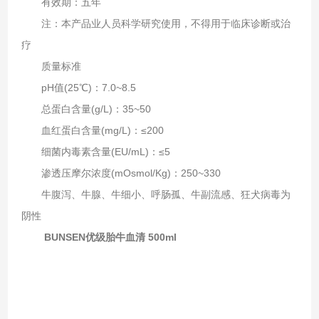
有效期：五年
注：本产品业人员科学研究使用，不得用于临床诊断或治
疗
质量标准
pH值(25℃)：7.0~8.5
总蛋白含量(g/L)：35~50
血红蛋白含量(mg/L)：≤200
细菌内毒素含量(EU/mL)：≤5
渗透压摩尔浓度(mOsmol/Kg)：250~330
牛腹泻、牛腺、牛细小、呼肠孤、牛副流感、狂犬病毒为
阴性
BUNSEN优级胎牛血清 500ml