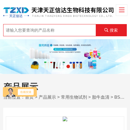
搜索
产品展示
当前位置：
首页
>
产品展示
>
常用生物试剂
>
胎牛血清
> BS800820 BS800821BUNSEN优级胎牛血清 500ml