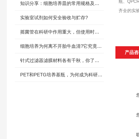
瓶、QP
知识分享：细胞培养皿的常用规格及使用方法
齐全的实
实验室试剂如何安全验收与贮存?
摇菌管在科研中作用重大，但使用时有哪些注意事项呢?
细胞培养为何离不开胎牛血清?它究竟扮演着怎样的角色?
产品咨
针式过滤器滤膜材料各有千秋，你了解它们的性能特征吗?
PET和PETG培养基瓶，为何成为科研试剂储存的选择?