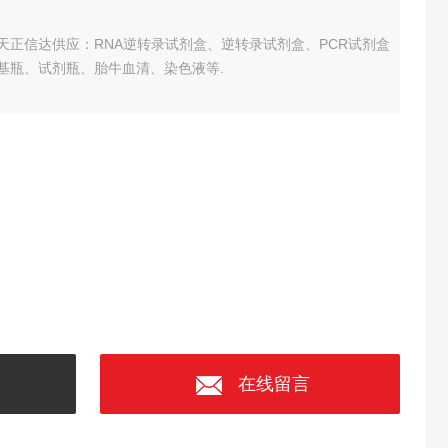
 天津天正信达供应：RNA逆转录试剂盒、逆转录试剂盒、PCR试剂盒
基瓶、试剂瓶、胎牛血清、染色液等.
在线留言