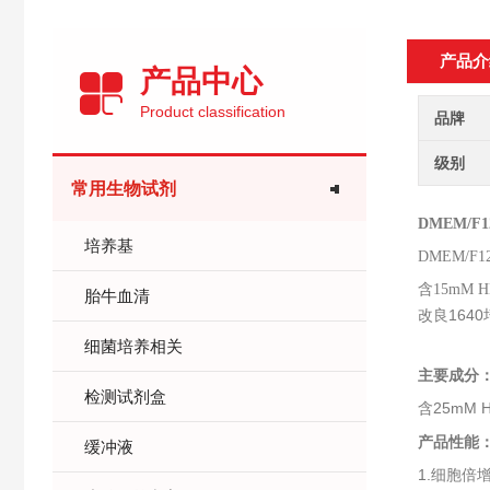
产品介
产品中心
Product classification
品牌
级别
常用生物试剂
DMEM/F
培养基
DMEM/F
含
15mM H
胎牛血清
改良164
细菌培养相关
主要成分
检测试剂盒
含25mM H
产品性能
缓冲液
1.细胞倍