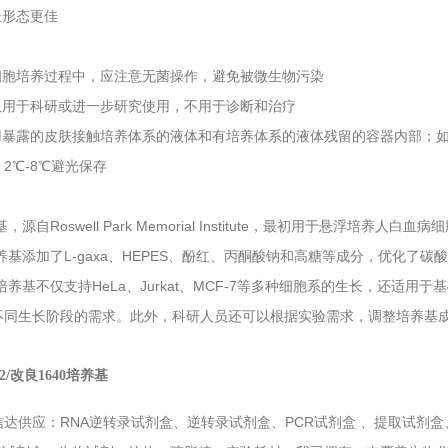
长形态更佳
：
行细胞培养过程中，应注意无菌操作，避免被微生物污染
品仅用于科研或进一步研究使用，不用于诊断和治疗
要用暴露的皮肤接触培养体系的液体和有培养体系的液体残留的容器内部；
：
2℃-8℃避光保存
基，源自Roswell Park Memorial Institute，最初用于悬
培养基添加了L-gaxa、HEPES、酚红、丙酮酸钠和高糖等成分，优化
0培养基不仅支持HeLa、Jurkat、MCF-7等多种细胞系的生长，还
不同生长阶段的需求。此外，科研人员还可以根据实验需求，调整培养基
12/改良1640培养基
信达供应：RNA逆转录试剂盒、逆转录试剂盒、PCR试剂盒 、提取试剂