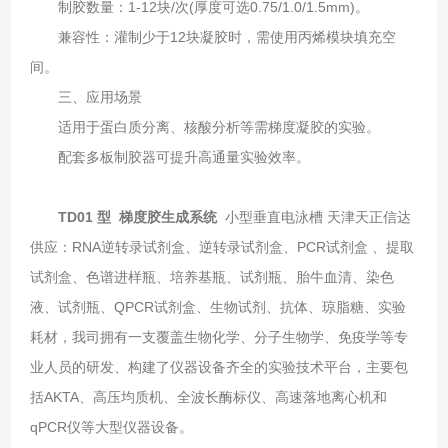
制胶数量‌：1-12块/次(厚度可选0.75/1.0/1.5mm)‌。
兼容性‌：灌制少于12块凝胶时，需使用丙烯模块填充空
间‌。
三、应用场景‌
适用于蛋白质分离、核酸分析等需梯度凝胶的实验‌。
配套多板制胶器可提升高通量实验效率‌。
TD01 型 梯度胶生成系统
小型垂直电泳槽
天津天正信达
供应：RNA逆转录试剂盒、逆转录试剂盒、PCR试剂盒 、提取
试剂盒、色谱进样瓶、培养基瓶、试剂瓶、胎牛血清、染色
液、试剂瓶、QPCR试剂盒、生物试剂、抗体、琼脂糖、实验
耗材，我司拥有一支覆盖生物化学、分子生物学、免疫学等专
业人员的研发、构建了仪器设备齐全的实验技术平台，主要包
括AKTA、高压均质机、全波长酶标仪、高速落地离心机和
qPCR仪等大型仪器设备。