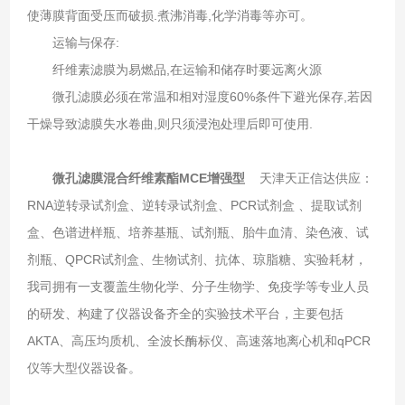
使薄膜背面受压而破损.煮沸消毒,化学消毒等亦可。
运输与保存:
纤维素滤膜为易燃品,在运输和储存时要远离火源
微孔滤膜必须在常温和相对湿度60%条件下避光保存,若因
干燥导致滤膜失水卷曲,则只须浸泡处理后即可使用.
微孔滤膜混合纤维素酯MCE增强型
天津天正信达供应：
RNA逆转录试剂盒、逆转录试剂盒、PCR试剂盒 、提取试剂
盒、色谱进样瓶、培养基瓶、试剂瓶、胎牛血清、染色液、试
剂瓶、QPCR试剂盒、生物试剂、抗体、琼脂糖、实验耗材，
我司拥有一支覆盖生物化学、分子生物学、免疫学等专业人员
的研发、构建了仪器设备齐全的实验技术平台，主要包括
AKTA、高压均质机、全波长酶标仪、高速落地离心机和qPCR
仪等大型仪器设备。