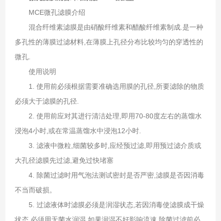
MCE微孔滤膜介绍
混合纤维素滤膜是由硝酸纤维素和醋酸纤维素制成.是一种
多孔性的薄膜过滤材料,在薄膜上孔径分布比较均匀的穿透性的
微孔.
使用说明
1. 使用前必须根据需要准确选用膜的孔径,所要滤除的物质
必须大于滤膜的孔径.
2. 使用前应对其进行清洁处理,即用70-80度左右的蒸馏水
浸泡4小时,或在常温蒸馏水中浸泡12小时.
3. 滤液中微粒,细菌较多时,应经预过滤,即用预过滤介质或
大孔径滤膜先过滤,避免过快堵塞
4. 除菌过滤时用气泡法测试密封是否严密,滤膜是否因消毒
不当而破损。
5. 过滤液体时滤膜必须是润湿状态,若因消毒使滤膜成干燥
状态,必须用无菌水润湿,如果润湿不好影响流速,除菌过滤前必