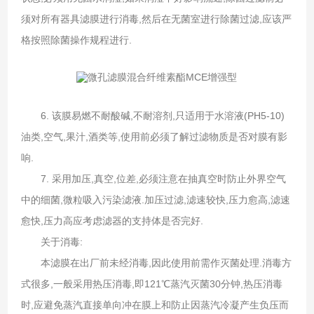
须对所有器具滤膜进行消毒,然后在无菌室进行除菌过滤,应该严
格按照除菌操作规程进行.
6. 该膜易燃不耐酸碱,不耐溶剂,只适用于水溶液(PH5-10)
油类,空气,果汁,酒类等,使用前必须了解过滤物质是否对膜有影
响.
7. 采用加压,真空,位差,必须注意在抽真空时防止外界空气
中的细菌,微粒吸入污染滤液.加压过滤,滤速较快,压力愈高,滤速
愈快,压力高应考虑滤器的支持体是否完好.
关于消毒:
本滤膜在出厂前未经消毒,因此使用前需作灭菌处理.消毒方
式很多,一般采用热压消毒,即121℃蒸汽灭菌30分钟,热压消毒
时,应避免蒸汽直接单向冲在膜上和防止因蒸汽冷凝产生负压而