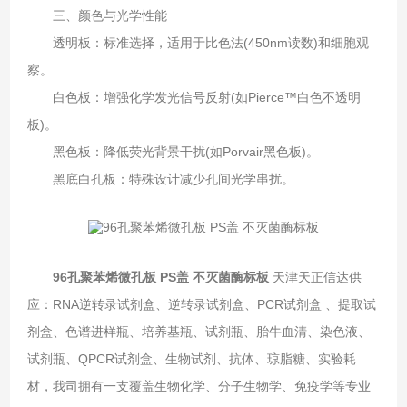
三、颜色与光学性能‌
透明板‌：标准选择，适用于比色法(450nm读数)和细胞观
察。
白色板‌：增强化学发光信号反射(如Pierce™白色不透明
板)。
黑色板‌：降低荧光背景干扰(如Porvair黑色板)。
黑底白孔板‌：特殊设计减少孔间光学串扰。
96孔聚苯烯微孔板 PS盖 不灭菌酶标板
天津天正信达供
应：RNA逆转录试剂盒、逆转录试剂盒、PCR试剂盒 、提取试
剂盒、色谱进样瓶、培养基瓶、试剂瓶、胎牛血清、染色液、
试剂瓶、QPCR试剂盒、生物试剂、抗体、琼脂糖、实验耗
材，我司拥有一支覆盖生物化学、分子生物学、免疫学等专业