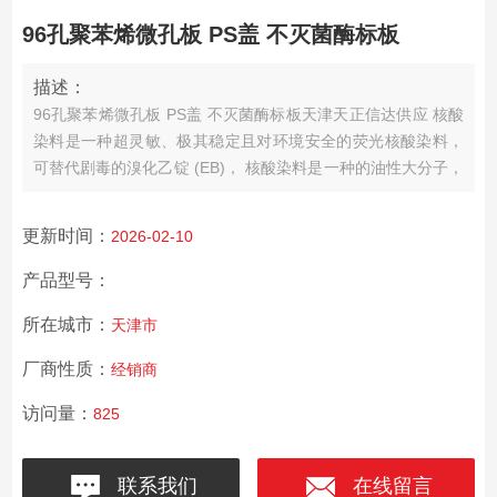
96孔聚苯烯微孔板 PS盖 不灭菌酶标板
描述：
96孔聚苯烯微孔板 PS盖 不灭菌酶标板天津天正信达供应 核酸
染料是一种超灵敏、极其稳定且对环境安全的荧光核酸染料，
可替代剧毒的溴化乙锭 (EB)， 核酸染料是一种的油性大分子，
不能穿透细胞膜进入细胞内。
更新时间：
2026-02-10
产品型号：
所在城市：
天津市
厂商性质：
经销商
访问量：
825
联系我们
在线留言