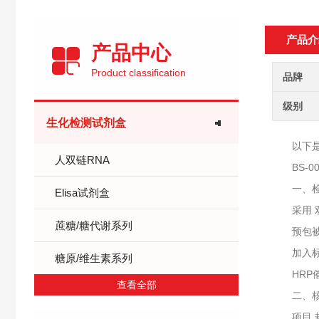
产品介
产品中心
Product classification
品牌
级别
生化检测试剂盒
以下是天正
人双链RNA
BS-00
一、检
Elisa试剂盒
采用 ‌
蔗糖/糖代谢系列
预包被抗
加入标记
糖原/维生素系列
HRP催化
查看全部
二、核
项目‌ ‌