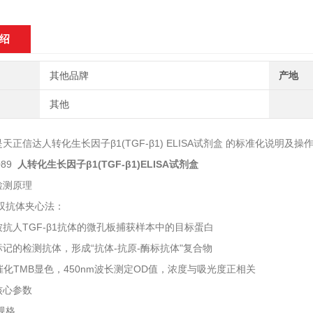
绍
其他品牌
产地
其他
信达人转化生长因子β1(TGF-β1) ELISA试剂盒‌ 的标准化说明及操
89
人转化生长因子β1(TGF-β1)ELISA试剂盒
测原理
双抗体夹心法‌：
人TGF-β1抗体的微孔板捕获样本中的目标蛋白
的检测抗体，形成“抗体-抗原-酶标抗体"复合物
TMB显色，450nm波长测定OD值，浓度与吸光度正相关
心参数
规格‌