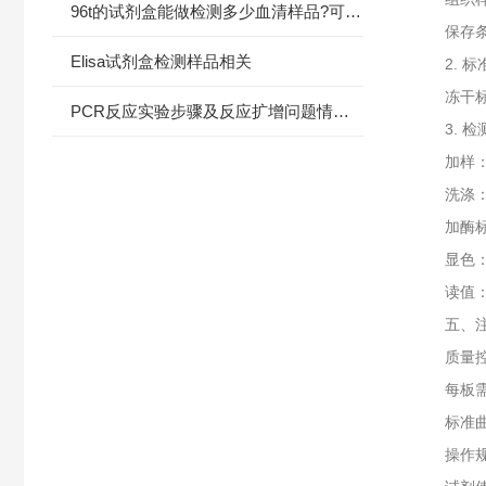
96t的试剂盒能做检测多少血清样品?可以重复使用吗?
保存条件‌
Elisa试剂盒检测样品相关
2. ‌标
冻干标准品
PCR反应实验步骤及反应扩增问题情况分析
3. ‌检
加样：标准
洗涤：6
加酶标抗体
显色：T
读值：45
五、注
质量控
每板需设
标准曲线R
操作规