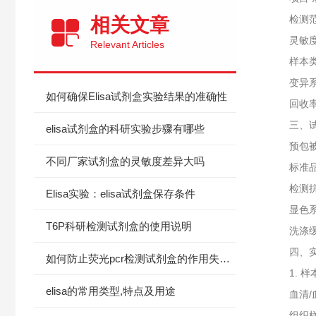
检测范围‌ 3
相关文章
灵敏度‌ ≤1
Relevant Articles
样本类型‌
变异系数‌
如何确保Elisa试剂盒实验结果的准确性
回收率‌ 8
三、试
elisa试剂盒的科研实验步骤有哪些
预包被微孔
不同厂家试剂盒的灵敏度差异大吗
标准品‌：
检测抗体‌
Elisa实验：elisa试剂盒保存条件
显色系统‌
T6P科研检测试剂盒的使用说明
洗涤缓冲
四、实
如何防止荧光pcr检测试剂盒的作用失效？
1. ‌样
elisa的常用类型,特点及用途
血清/血浆
组织样本