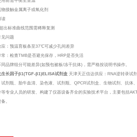
用前需平衡至室温
接触金属离子或氧化剂
读‌
出标准曲线范围需稀释复测
见问题
‌：预温育板条至37℃可减少孔间差异
‌：检查TMB是否避光保存，HRP是否失活
品牌组分可能差异(如预包被板/冻干抗体)，需严格按说明书操作。
生长因子β1(TGF-β1)ELISA试剂盒
天津天正信达供应：RNA逆转录试剂
、试剂瓶、胎牛血清、染色液、试剂瓶、QPCR试剂盒、生物试剂、抗体
学等专业人员的研发、构建了仪器设备齐全的实验技术平台，主要包括AKT
设备。