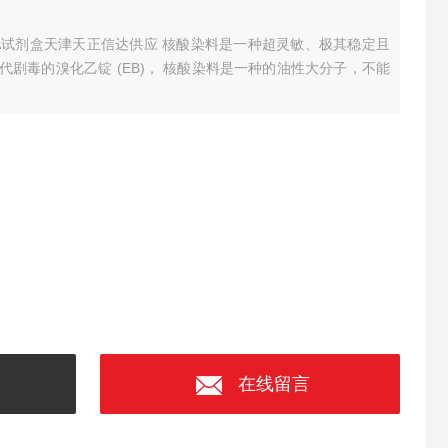
ELISA试剂盒天津天正信达供应 核酸染料是一种超灵敏、极其稳定且
剧毒的溴化乙锭 (EB)， 核酸染料是一种的油性大分子，不能
在线留言