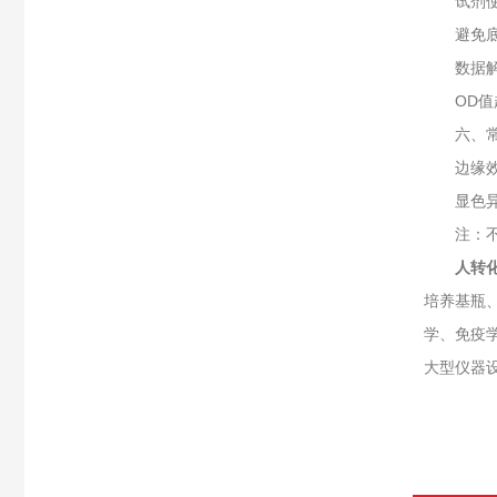
试剂使
避免底物
数据解
OD值超
六、常
边缘效应
显色异常
注：不同
人转化
培养基瓶
学、免疫
大型仪器