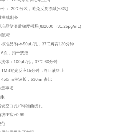
：-20℃分装，避免反复冻融(≤3次)
准曲线制备‌
复溶后梯度稀释(如2000→31.25pg/mL)
测流程‌
品/样本50μL/孔，37℃孵育120分钟
次，扣干残液
：100μL/孔，37℃ 60分钟
MB避光反应15分钟→终止液终止
0nm主波长，630nm参比
意事项
制‌
空白孔和标准曲线孔
²应≥0.99
范‌