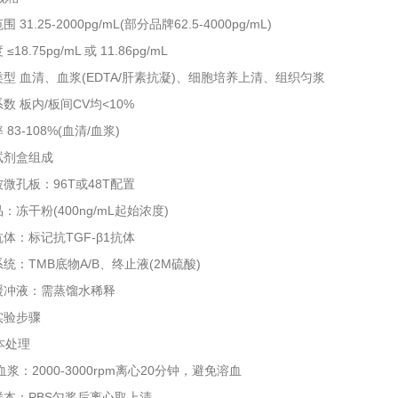
1.25-2000pg/mL(部分品牌62.5-4000pg/mL)
8.75pg/mL 或 11.86pg/mL
 血清、血浆(EDTA/肝素抗凝)、细胞培养上清、组织匀浆
 板内/板间CV均<10%
3-108%(血清/血浆)
剂盒组成
板‌：96T或48T配置
冻干粉(400ng/mL起始浓度)
：标记抗TGF-β1抗体
：TMB底物A/B、终止液(2M硫酸)
液‌：需蒸馏水稀释
验步骤
本处理‌
‌：2000-3000rpm离心20分钟，避免溶血
‌：PBS匀浆后离心取上清