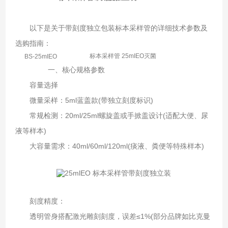
以下是关于带刻度独立包装标本采样管的详细技术参数及
选购指南：
标本采样管 25mIEO灭菌
BS-25mIEO
一、核心规格参数
容量选择
微量采样：5ml蓝盖款(带独立刻度标识)
常规检测：20ml/25ml螺旋盖或手掀盖设计(适配大便、尿
液等样本)
大容量需求：40ml/60ml/120ml(痰液、粪便等特殊样本)
刻度精度：
透明管身搭配激光雕刻刻度，误差≤1%(部分品牌如比克曼