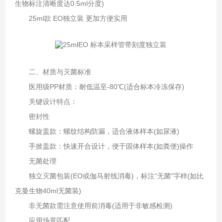
生物标注清晰度达0.5ml分度)
25ml款 EO独立装 更加方便实用
二、材质与灭菌标准
医用级PP材质：耐低温至-80℃(适合标本冷冻保存)
关键设计特点‌：
密封性‌
螺旋盖款：螺纹结构防漏，适合液体样本(如尿液)
手掀盖款：快速开合设计，便于固体样本(如粪便)操作
无菌处理‌
独立灭菌包装(EO或伽马射线消毒)，标注“无菌"字样(如比
克曼生物40ml无菌装)
非无菌款需注意使用前消毒(适用于非敏感检测)
应用场景匹配‌