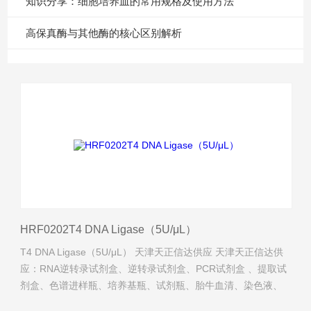
知识分享：细胞培养皿的常用规格及使用方法
高保真酶与其他酶的核心区别解析
HRF0202T4 DNA Ligase（5U/μL）
T4 DNA Ligase（5U/μL） 天津天正信达供应 天津天正信达供
应：RNA逆转录试剂盒、逆转录试剂盒、PCR试剂盒 、提取试
剂盒、色谱进样瓶、培养基瓶、试剂瓶、胎牛血清、染色液、
试剂瓶、QPCR试剂盒、生物试剂、抗体、琼脂糖、实验耗