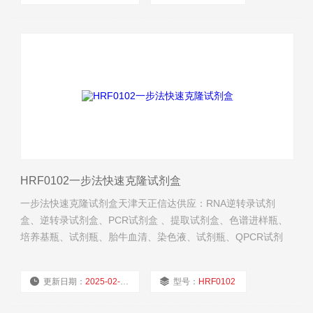
厂商性质：
经销商
浏览量：
739
HRF0102一步法快速克隆试剂盒
一步法快速克隆试剂盒天津天正信达供应：RNA逆转录试剂
盒、逆转录试剂盒、PCR试剂盒 、提取试剂盒、色谱进样瓶、
培养基瓶、试剂瓶、胎牛血清、染色液、试剂瓶、QPCR试剂
盒、生物试剂、抗体、琼脂糖、实验耗材等。
更新日期：
2025-02-27
型号：
HRF0102
厂商性质：
经销商
浏览量：
653