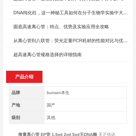
DNA纯化柱，这一神秘工具如何在分子生物学实验中大显身手?
圆底高速离心管：特点、优势及实验应用全攻略
从离心管到八联管：荧光定量PCR耗材的性能对比与优化使用
超高速离心管规格选择的详细指南
产品介绍
品牌
bunsen本生
产地
国产
级别
其他
微量离心管 EP管 1.5ml 2ml 5ml无DNA酶
天正信达