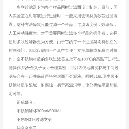
多联过滤器专为多个样品同时过滤而设计制造。目前，国
内实验室在对溶液进行过滤时，一般采用玻璃材质砂芯过滤装
置，这种方法每次只能过滤一个样品，过滤速度慢，效率低，
人工劳动强度大。对于需要同时过滤多个样品的操作者，选择
使用多联过滤器更为方便。由于它的每一个过滤架均有独立的
控制阀门，因此仅需用一个真空泵便可支持单联或多联同时操
作。全不锈钢材质的多联过滤器支架可在180℃的高温下进行过
滤操作;铝合金夹子设计合理紧密，可以方便地将滤杯与中间过
滤头合在一起并保证严格密封而不会漏液。同时316L卫生级不
锈钢材质耐酸碱，耐腐蚀，易于高温消毒，使分析结果更加稳
定可靠。
组成部分：
不锈钢滤杯300ml/500ML
不锈钢316过滤支架
铝合金夹子