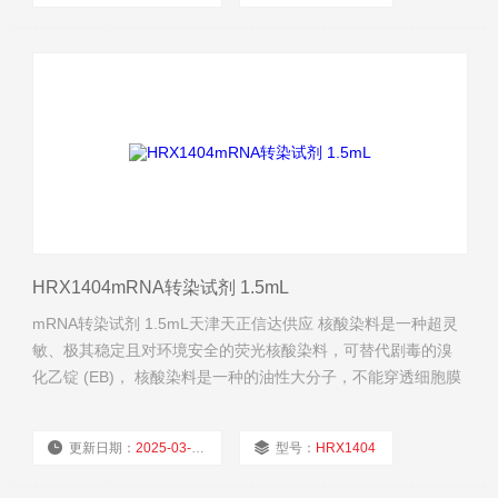
厂商性质：
经销商
浏览量：
876
HRX1404mRNA转染试剂 1.5mL
mRNA转染试剂 1.5mL天津天正信达供应 核酸染料是一种超灵
敏、极其稳定且对环境安全的荧光核酸染料，可替代剧毒的溴
化乙锭 (EB)， 核酸染料是一种的油性大分子，不能穿透细胞膜
进入细胞内。
更新日期：
2025-03-14
型号：
HRX1404
厂商性质：
经销商
浏览量：
635