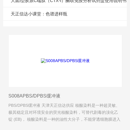
大鼠Ⅰ型胶原C端肽（CTX-Ⅰ）酶联免疫分析试剂盒使用说明书
天正信达小课堂：色谱进样瓶
S008APBS/DPBS缓冲液
PBS/DPBS缓冲液 天津天正信达供应 核酸染料是一种超灵敏、
极其稳定且对环境安全的荧光核酸染料，可替代剧毒的溴化乙
锭 (EB)， 核酸染料是一种的油性大分子，不能穿透细胞膜进入
细胞内。