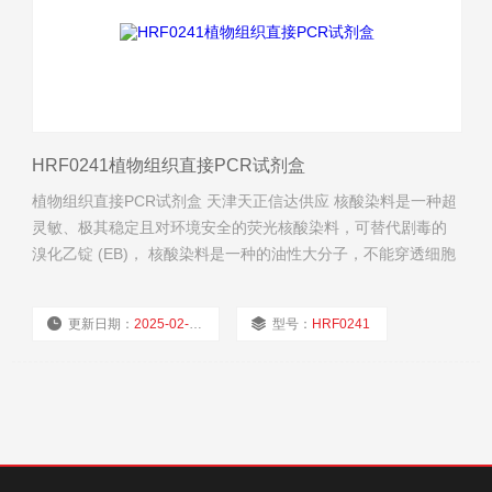
HRF0241植物组织直接PCR试剂盒
植物组织直接PCR试剂盒 天津天正信达供应 核酸染料是一种超
灵敏、极其稳定且对环境安全的荧光核酸染料，可替代剧毒的
溴化乙锭 (EB)， 核酸染料是一种的油性大分子，不能穿透细胞
膜进入细胞内。
更新日期：
2025-02-27
型号：
HRF0241
厂商性质：
经销商
浏览量：
615