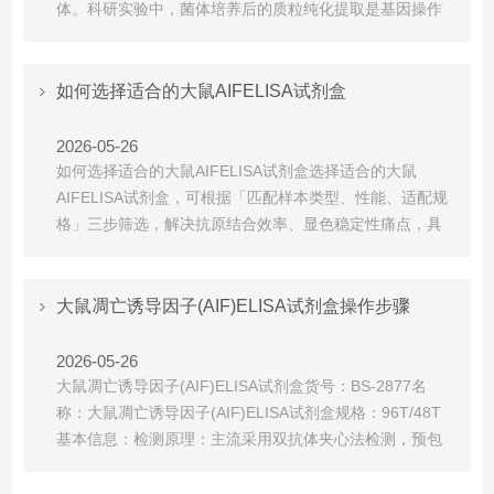
体。科研实验中，菌体培养后的质粒纯化提取是基因操作
的前置关键步骤，提取质粒的纯度、完整性直接决定后续
PCR扩增、酶切、连接、测序与转染实验的成败。质粒小
量提取试剂盒是专为实验室小剂量质粒纯化设计的标准化
如何选择适合的大鼠AIFELISA试剂盒
试剂套装，凭借操作简便、提取纯度高、耗时短的优势，
替代了传...
2026-05-26
如何选择适合的大鼠AIFELISA试剂盒‌选择适合的大鼠
AIFELISA试剂盒，可根据「匹配样本类型、性能、适配规
格」三步筛选，解决抗原结合效率、显色稳定性痛点‌，具
体选型要点如下，供参考：1.第一步：优先匹配你的样本
类型与检测范围2.第二步：针对痛点验证核心性能指标，
筛选产品针对你之前遇到的‌抗原结合效率低、显色不稳定‌
大鼠凋亡诱导因子(AIF)ELISA试剂盒操作步骤
问题，重点核对以下指标：‌抗原抗体配...
2026-05-26
大鼠凋亡诱导因子(AIF)ELISA试剂盒货号：BS-2877名
称：大鼠凋亡诱导因子(AIF)ELISA试剂盒规格：96T/48T
基本信息：检测原理‌：主流采用‌双抗体夹心法‌检测，预包
被AIF特异性抗体，样本中AIF结合后，再加入HRP标记检
测抗体形成复合物，通过TMB显色定量，产物颜色深浅与