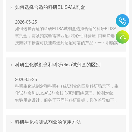
AIF浓度正相关。适用样本‌：大鼠血清、血浆、组织匀
如何选择合适的科研ELISA试剂盒
浆、细胞培养...
2026-05-25
如何选择合适的科研ELISA试剂盒选择合适的科研ELISA
试剂盒，需‌紧扣实验需求匹配+核心性能验证+口碑筛选‌，
按照以下步骤可快速筛选到适配可靠的产品：一：明确实
验基础信息，锁定适配范围这是选型第一步，错配会直接
导致实验失败：锁定检测靶标与物种‌：明确要检测的靶标
蛋白全称、物种(人/小鼠/大鼠/其他)，务必确认试剂盒种
科研生化试剂盒和科研elisa试剂盒的区别
属交叉反应数据，非经典物种需提前做同源...
2026-05-25
科研生化试剂盒和科研elisa试剂盒的区别科研场景下，‌生
化试剂盒和ELISA试剂盒核心区别围绕原理、检测对象、
实验用途设计，服务于不同的科研目标‌，具体差异如下：
1.原理不同科研生化试剂盒‌：基于‌化学反应/酶促反应‌，通
过目标分子与底物的化学显色/发光变化定量，不依赖抗原
抗体识别，更偏向对分子化学性质的检测。科研ELISA试
科研生化检测试剂盒的使用方法
剂盒‌：基于‌抗原-抗体特异性...