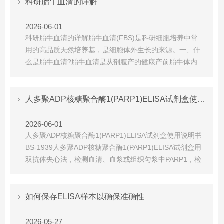
（20-25℃）‌平衡，浓缩洗涤液按照说明书比例用...
科研胎牛血清的详解
2026-06-01
科研胎牛血清的详解‌胎牛血清(FBS)是科研细胞培养中常
用的高品质天然培养基，是细胞体外生长的来源。‌一、什
么是胎牛血清?胎牛血清是从剖腹产的健康产前胎牛体内
采集血液，经分离、纯化、除菌过滤制成的浅黄色澄清稍
黏稠液体。因胎牛未接触外界环境，血清中抗体、补体等
对细胞有害的成分最少，是品质高的牛血清。按照牛龄牛
人多聚ADP核糖聚合酶1(PARP1)ELISA试剂盒使用说明书
血清可分为四类，核心区别如下：二、胎牛血清的功能它
含...
2026-06-01
人多聚ADP核糖聚合酶1(PARP1)ELISA试剂盒使用说明书
BS-1939人多聚ADP核糖聚合酶1(PARP1)ELISA试剂盒用
双抗体夹心法，检测血清、血浆或组织匀浆中PARP1，检
测波长450nm，保存条件2–8℃，仅限科研使用。-检测原
理：预包被抗-PARP1捕获抗体+生物素化检测抗体+链霉
亲和素-HRP复合物+TMB显色(蓝→黄，终止后)，OD值...
如何保存ELISA样本以确保准确性
2026-05-27