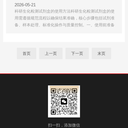
2026-05-21
科研生化检测试剂盒的使用方法科研生化检测试剂盒的使
用需遵循规范流程以确保结果准确‌，核心步骤包括试剂准
备、样本处理、标准化操作与质量控制。一、使用前准备
试剂核查‌核对试剂盒内组分(如酶、底物、缓冲液、标准
品)是否齐全，状态正常(无浑浊、沉淀或变色)。确认有效
期及储存条件(通常为‌2–8℃避光保存‌)，避免反复冻融。检
查说明书中的检测项目是否匹配样本类型(如血...
首页
上一页
下一页
末页
扫一扫，添加微信