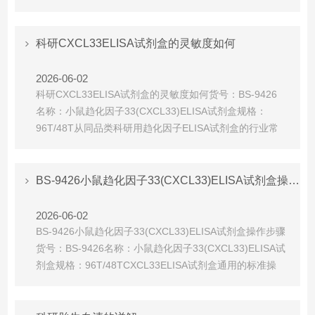
一、实验前期准备样本制备‌(根据不同样本类型处理)血
清‌：全血室温静置2小时或4℃过夜，1000×g离心20分
钟，取上清检测;血浆‌：推荐EDTA-Na₂抗凝，采集后30分
科研CXCL33ELISA试剂盒的灵敏度如何
钟内1000×g离心15分钟...
2026-06-02
科研CXCL33ELISA试剂盒的灵敏度如何货号：BS-9426
名称：小鼠趋化因子33(CXCL33)ELISA试剂盒规格：
96T/48T从同品类科研用趋化因子ELISA试剂盒的行业常
规参数推断，灵敏度一般在‌1pg/mL~10pg/mL‌区间：大部
分品牌会控制在1~5pg/mL之间，国内品牌通常不超过
10pg/mL，可满足常规科研样本的定量检测需求。高灵
BS-9426小鼠趋化因子33(CXCL33)ELISA试剂盒操作步骤
敏...
2026-06-02
BS-9426小鼠趋化因子33(CXCL33)ELISA试剂盒操作步骤
货号：BS-9426名称：小鼠趋化因子33(CXCL33)ELISA试
剂盒规格：96T/48TCXCL33ELISA试剂盒通用的标准操
作流程‌，可供参考：1.试剂与样本准备提前1小时将试剂
盒从2-8℃冰箱取出，把所有试剂、待测样本放在‌室温