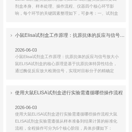
剂盒本身、样本处理、操作流程、仪器四个核心环节影
响，每个环节的关键因素整理如下，可参考：‌一、试剂盒
本身的影响抗体质控与配对‌：抗体特异性差会导致非特异
性结合，背景噪音高；抗体亲和力不足会导致检测灵敏度
低，低浓度样本测不出来；多抗配对的试剂盒批间差异远
小鼠Elisa试剂盒工作原理：抗原抗体的反应与信号放大
大于双单抗，重复性更差。标准品纯度与稳定性‌：标准...
2026-06-03
小鼠Elisa试剂盒工作原理：抗原抗体的反应与信号放大小
鼠ELISA试剂盒的核心原理是基于抗原抗体特异性结合，
通过酶促反应放大检测信号，实现对目标分子的精确定
量‌，具体机制如下：一、核心免疫学基础：抗原抗体特异
性结合ELISA的本质是‌固相免疫吸附检测技术‌，依赖抗原
与抗体之间高度专一的结合反应：先将已知的抗原或抗体
使用大鼠ELISA试剂盒进行实验需遵循哪些操作流程
提前固定在聚苯乙烯微孔板(固相载体)表面，...
2026-06-03
使用大鼠ELISA试剂盒进行实验需遵循哪些操作流程大鼠
ELISA试剂盒实验需遵循‌从样本准备到结果计算‌的标准化
流程，全程操作可分为5个核心阶段，具体步骤如下：