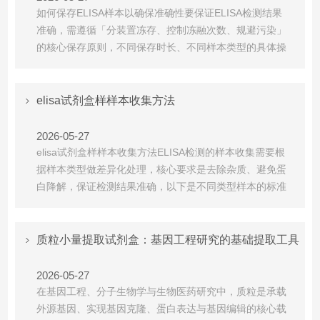
如何保存ELISA样本以确保准确性要保证ELISA检测结果
准确，需遵循「分装置冻存、控制冻融次数、规避污染」
的核心保存原则‌，不同保存时长、不同样本类型的具体操
作规范如下：一、通用保存核心规则按单次用量分装‌：根
据每次检测所需样本量提前分装，避免后续反复冻融导致
蛋白降解效价降低。严格控制保存时长与温度‌：短期保存
elisa试剂盒样样本收集方法
(≤1周)：2~8℃密封冷藏即可，不会影响检测...
2026-05-27
elisa试剂盒样样本收集方法ELISA检测的样本收集需要根
据样本类型做差异化处理，核心要求是去除杂质、避免蛋
白降解，保证检测结果准确，以下是不同类型样本的标准
收集方法：一、液体样本收集方法1.血清用无热原无菌试
管采集静脉血，室温放置10分钟~2小时自然凝固(低温环
境可4℃静置过夜)，2-8℃条件下以5000-6000转/分钟离
质粒小量提取试剂盒：基因工程研究的基础提取工具
心5分钟，仔细收集上清后立即检...
2026-05-27
在基因工程、分子生物学与生物医药研究中，质粒是承载
外源基因、实现基因克隆、蛋白表达与基因编辑的核心载