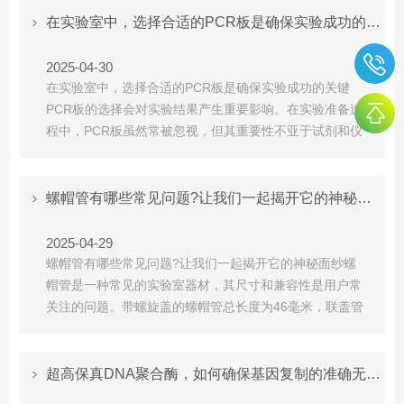
去垢剂样本的检测。二、核心性能优势灵敏度提升‌检测下
在实验室中，选择合适的PCR板是确保实验成功的关键
限达10μg/ml(最小检...
2025-04-30
在实验室中，选择合适的PCR板是确保实验成功的关键
PCR板的选择会对实验结果产生重要影响。在实验准备过
程中，PCR板虽然常被忽视，但其重要性不亚于试剂和仪
器设备，直接关系到实验的成败。在进行PCR实验前，请
务必重点关注以下五个核心问题。购买PCR板时需重点考
量以下五大核心因素，确保实验准确性和效率：一、材料
螺帽管有哪些常见问题?让我们一起揭开它的神秘面纱
纯度与生物兼容性二、热传导性能三、光学特性适配四、
结...
2025-04-29
螺帽管有哪些常见问题?让我们一起揭开它的神秘面纱螺
帽管是一种常见的实验室器材，其尺寸和兼容性是用户常
关注的问题。带螺旋盖的螺帽管总长度为46毫米，联盖管
为49毫米，边缘以下直径为10.8毫米，使其能与大多数标
准微型离心机兼容。此外，螺帽管还需考虑其承压能力，
BUNSEN螺帽管可承受高达20000xg的离心力。在高压灭
超高保真DNA聚合酶，如何确保基因复制的准确无误?
菌方面，螺帽管和螺帽能承受121°C的高温...