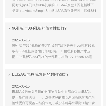
同时支持‌96孔板和384孔板‌的ELISA试剂盒主要包括以下
类型：1.AbcamSimpleStepELISA®系列‌兼容性‌：提供384
孔和96孔两种规格，实验流程一致(90分钟完成)。优势‌：
384孔板样本用量仅为96孔的1/4，适合高通量筛选。适配
自动化移液工作站，缓冲液和材料通用。...
96孔板与384孔板的兼容性如何?
2025-05-16
96孔板与384孔板的兼容性如何?以下是关于‌pcr耗材96孔
板与384孔板兼容性‌的详细分析：1.物理兼容性‌尺寸匹
配‌：96孔板和384孔板的外部尺寸均为127.76×85.48毫
米，可适配相同的仪器载架(如酶标仪、离心机)。孔位分
布‌：384孔板的孔位密度是96孔板的4倍(16×24vs8×12)，
需通过适配器或分次移液实现样本转移。2.设备兼容性‌
ELISA板包被后,常用的封闭物质？
移...
2025-05-15
ELISA板包被后常用的封闭物质是‌牛血清白蛋白(BSA)‌。
以下是详细说明：一、‌选择BSA的核心原因‌高效封闭‌作为
惰性蛋白可覆盖未结合位点，减少非特异性吸附血清中含