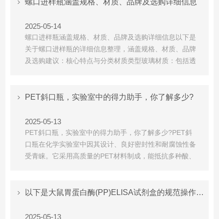
同96孔板单孔体积‌标...
螺口进样瓶涵盖规格、材质、品牌及选购详细信息
2025-05-14
螺口进样瓶涵盖规格、材质、品牌及选购详细信息以下是
关于‌螺口进样瓶‌的详细信息整理，涵盖规格、材质、品牌
及选购建议：核心特点与分类‌材质类型‌玻璃材质‌：包括透
明(适用于常规样品)和棕色(避光保存光敏感样品)。塑料
材质‌：如聚丙烯(PP)，适用于离子色谱等特殊场景。容量
规格‌常见容量：2mL(适配安捷伦5182-0714等型号)、
PET斜口瓶，实验室中的得力助手，你了解多少?
4mL、10mL(带磁性吸附...
2025-05-13
PET斜口瓶，实验室中的得力助手，你了解多少?PET斜
口瓶在化学实验室中因其设计、良好密封性和耐腐蚀性备
受青睐。它采用高质量的PET材料制成，能抵抗多种酸、
碱和有机溶剂的侵蚀，斜口设计更便于试剂取用，减少了
操作难度。此外，PET斜口瓶还具有优良的透明度和耐热
性，使得其在工业、医疗、食品等多个领域都有广泛应
以下是大鼠胃蛋白酶(PP)ELISA试剂盒的规范操作流程及关键注意事项
用。以下是关于‌PET斜口瓶‌的综合信息整理：一、产品...
2025-05-13