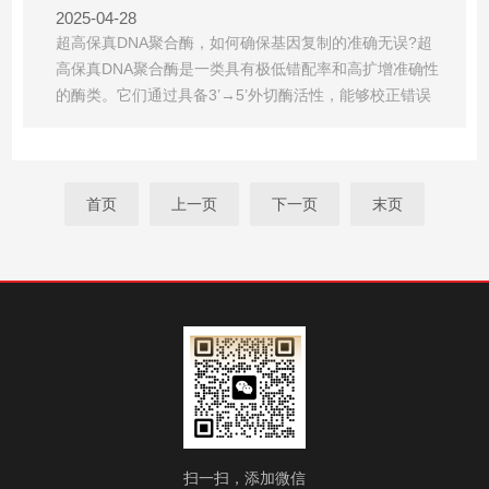
2025-04-28
超高保真DNA聚合酶，如何确保基因复制的准确无误?超
高保真DNA聚合酶是一类具有极低错配率和高扩增准确性
的酶类。它们通过具备3’→5’外切酶活性，能够校正错误
掺入的核苷酸，确保DNA序列的忠实复制。其保真度比普
通TaqDNA聚合酶高出50倍以上，甚至有的产品如
HieffCanace®Plus的保真性是Taq酶的83倍。这类酶在
PCR反应中起着核心作用...
首页
上一页
下一页
末页
扫一扫，添加微信