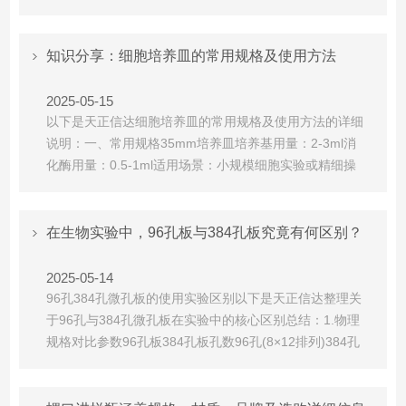
量高(占比约50%)，封闭效果优于球蛋白成本与兼容性‌价
格低廉且易获取，适用于多数实验体系与人源样本交叉反
应风险低(异源蛋白优势)二、‌其他封闭剂对比‌物质‌‌适用场
知识分享：细胞培养皿的常用规格及使用方法
景‌‌局限性‌脱脂奶粉低...
2025-05-15
以下是天正信达细胞培养皿的常用规格及使用方法的详细
说明：一、‌常用规格‌35mm培养皿‌培养基用量：2-3ml消
化酶用量：0.5-1ml适用场景：小规模细胞实验或精细操
作6cm培养皿‌培养基用量：4-5ml消化酶用量：1ml特点：
实验室常用规格，性价比高10cm培养皿‌培养基用量：8-
10ml消化酶用量：1-2ml适用场景：大规模细胞培养或高
在生物实验中，96孔板与384孔板究竟有何区别？
细胞量需求二、‌...
2025-05-14
96孔384孔微孔板的使用实验区别以下是天正信达整理关
于‌96孔与384孔微孔板‌在实验中的核心区别总结：1.物理
规格对比‌参数‌‌96孔板‌‌384孔板‌孔数‌96孔(8×12排列)384孔
(16×24排列)孔直径‌约3毫米约0.25毫米孔深度‌0.5–1毫米
0.3–0.8毫米外部尺寸‌127.76×85.48毫米(与384孔板相近)