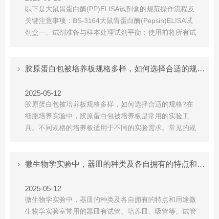
以下是‌大鼠胃蛋白酶(PP)ELISA试剂盒‌的规范操作流程及
关键注意事项：BS-3164大鼠胃蛋白酶(Pepsin)ELISA试
剂盒一、试剂准备与样本处理‌试剂平衡‌：使用前将所有试
剂室温平衡20分钟，避免剧烈震荡产生泡沫影响加样精
度。标准品配制‌：冻干标准品需用样品稀释液复溶(如
100ng/mL起始浓度)，静置10分钟后混匀，再梯度稀释为
胶原蛋白包被培养板规格多样，如何选择合适的规格?
50ng/mL、...
2025-05-12
胶原蛋白包被培养板规格多样，如何选择合适的规格?在
细胞培养实验中，胶原蛋白包被培养板是常用的实验工
具。不同规格的培养板适用于不同的实验需求。常见的规
格有6孔、12孔、24孔、48孔和96孔等，孔数越多，每个
孔的体积越小，适用于高通量筛选或需要大量样本的实
验。此外，培养板还有透明、白色和黑色等不同颜色可
微生物学实验中，器皿的种类及各自拥有的特点和用途
选，黑色培养板可以减少光吸收，适用于对光敏感的实
验。除了孔...
2025-05-12
微生物学实验中，器皿的种类及各自拥有的特点和用途微
生物学实验室常用的器皿有试管、培养皿、吸管等。试管