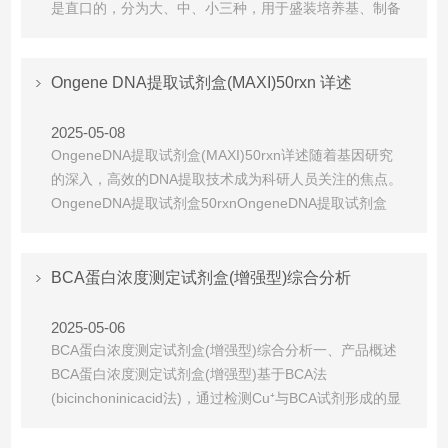
是直口的，分为大、中、小三种，用于盛装培养基、制备
琼脂斜面等。培养皿主要用于微生物培养、分离纯化等，
有塑料和玻璃两种材质，塑料培养皿多为一次性使用，而
玻璃培养皿可重复使用。此外，培养皿还有隔间设计，可
Ongene DNA提取试剂盒(MAXI)50rxn 详述
以在一个培养皿中准备多种培养基，便于同时进行多个实
验。吸管则...
2025-05-08
OngeneDNA提取试剂盒(MAXI)50rxn详述随着基因研究
的深入，高效的DNA提取技术成为科研人员关注的焦点。
OngeneDNA提取试剂盒50rxnOngeneDNA提取试剂盒
50rxn以其高效便捷的特点，正在成为基因研究领域的热
门选择。该试剂盒专为快速获取哺乳动物细胞基因组DNA
设计，只需一步操作，约20-30分钟即可完成样本获取。
BCA蛋白浓度测定试剂盒(增强型)综合分析
此外，其操作简便...
2025-05-06
BCA蛋白浓度测定试剂盒(增强型)综合分析一、产品概述
BCA蛋白浓度测定试剂盒(增强型)基于BCA法
(bicinchoninicacid法)，通过检测Cu⁺与BCA试剂形成的显
色复合物(最大吸收峰562nm)，实现蛋白浓度的高灵敏度
定量。该方法以快速、稳定、抗干扰性强著称，适用于含